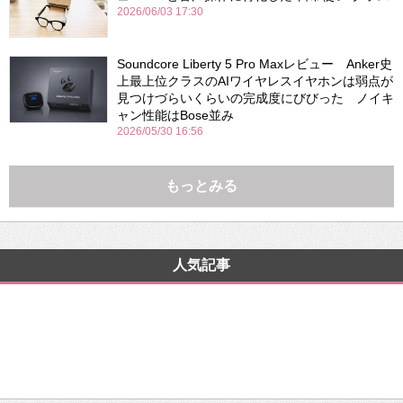
2026/06/03 17:30
Soundcore Liberty 5 Pro Maxレビュー Anker史
上最上位クラスのAIワイヤレスイヤホンは弱点が
見つけづらいくらいの完成度にびびった ノイキ
ャン性能はBose並み
2026/05/30 16:56
もっとみる
人気記事