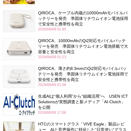
QIROCA、ケーブル内蔵の10000mAhモバイルバ
ッテリーを発売 準固体リチウムイオン電池採用
で安全性と携帯性を両立
2026/06/09 01:40
QIROCA、10000mAhのQi2対応モバイルバッテ
リーを発売 準固体リチウムイオン電池搭載で大
容量と安全性を両立
2026/06/09 01:23
QIROCA、薄さ約8.3mmのQi2対応モバイルバッ
テリーを発売 準固体リチウムイオン電池採用で
安全性と携帯性を両立
2026/06/09 01:08
生成AIは“個人利用”から“組織活用”へ USEN ICT
Solutionsが実態調査と新メディア「AI-Clutch」
を公開
2026/06/08 17:08
HTCのスマートグラス「VIVE Eagle」製品レビ
ュー AIと音声操作に特化した“日常使い”グラス