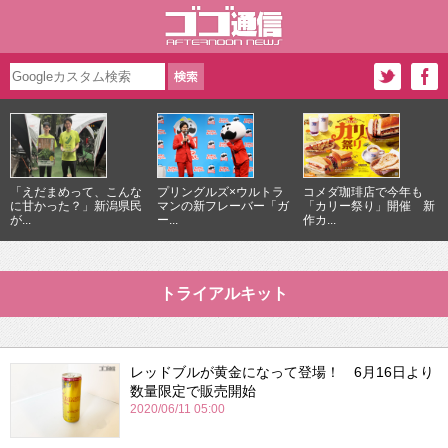
「えだまめって、こんな
プリングルズ×ウルトラ
コメダ珈琲店で今年も
に甘かった？」新潟県民
マンの新フレーバー「ガ
「カリー祭り」開催 新
が...
ー...
作カ...
トライアルキット
レッドブルが黄金になって登場！ 6月16日より
数量限定で販売開始
2020/06/11 05:00