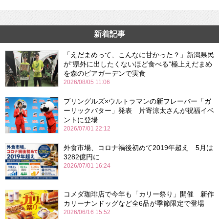
新着記事
「えだまめって、こんなに甘かった？」新潟県民
が“県外に出したくないほど食べる”極上えだまめ
を森のビアガーデンで実食
2026/08/05 11:06
プリングルズ×ウルトラマンの新フレーバー「ガ
ーリックバター」発表 片寄涼太さんが祝福イベ
ントに登場
2026/07/01 22:12
外食市場、コロナ禍後初めて2019年超え 5月は
3282億円に
2026/07/01 16:24
コメダ珈琲店で今年も「カリー祭り」開催 新作
カリーナンドッグなど全6品が季節限定で登場
2026/06/16 15:52