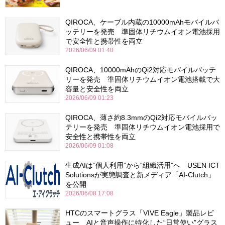
QIROCA、ケーブル内蔵の10000mAhモバイルバ
ッテリーを発売 準固体リチウムイオン電池採用
で安全性と携帯性を両立
2026/06/09 01:40
QIROCA、10000mAhのQi2対応モバイルバッテ
リーを発売 準固体リチウムイオン電池搭載で大
容量と安全性を両立
2026/06/09 01:23
QIROCA、薄さ約8.3mmのQi2対応モバイルバッ
テリーを発売 準固体リチウムイオン電池採用で
安全性と携帯性を両立
2026/06/09 01:08
生成AIは“個人利用”から“組織活用”へ USEN ICT
Solutionsが実態調査と新メディア「AI-Clutch」
を公開
2026/06/08 17:08
HTCのスマートグラス「VIVE Eagle」製品レビ
ュー AIと音声操作に特化した“日常使い”グラス