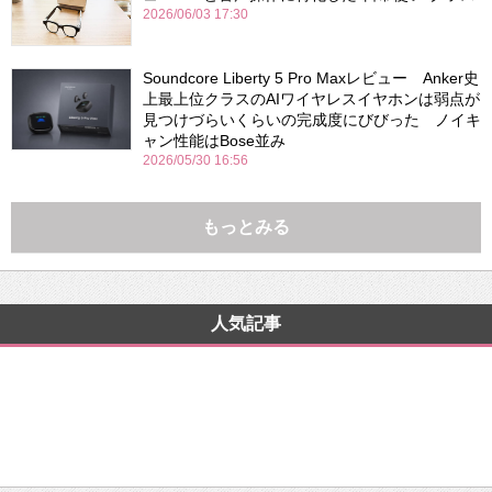
2026/06/03 17:30
Soundcore Liberty 5 Pro Maxレビュー Anker史
上最上位クラスのAIワイヤレスイヤホンは弱点が
見つけづらいくらいの完成度にびびった ノイキ
ャン性能はBose並み
2026/05/30 16:56
もっとみる
人気記事