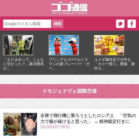
「えだまめって、こんな
プリングルズ×ウルトラ
コメダ珈琲店で今年も
に甘かった？」新潟県民
マンの新フレーバー「ガ
「カリー祭り」開催 新
が...
ー...
作カ...
ドモジェドヴォ国際空港
全裸で飛行機に乗ろうとしたロシア人 「空気の
力で服が破けると思った」 → 精神鑑定行きに
2019/03/27 09:51