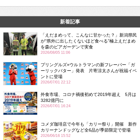
新着記事
「えだまめって、こんなに甘かった？」新潟県民
が“県外に出したくないほど食べる”極上えだまめ
を森のビアガーデンで実食
2026/08/05 11:06
プリングルズ×ウルトラマンの新フレーバー「ガ
ーリックバター」発表 片寄涼太さんが祝福イベ
ントに登場
2026/07/01 22:12
外食市場、コロナ禍後初めて2019年超え 5月は
3282億円に
2026/07/01 16:24
コメダ珈琲店で今年も「カリー祭り」開催 新作
カリーナンドッグなど全6品が季節限定で登場
2026/06/16 15:52