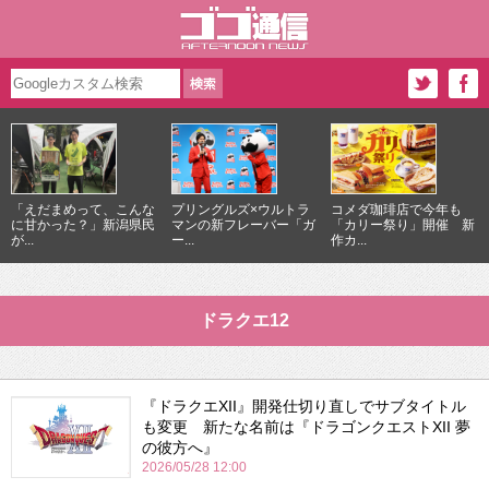
「えだまめって、こんな
プリングルズ×ウルトラ
コメダ珈琲店で今年も
に甘かった？」新潟県民
マンの新フレーバー「ガ
「カリー祭り」開催 新
が...
ー...
作カ...
ドラクエ12
『ドラクエXII』開発仕切り直しでサブタイトル
も変更 新たな名前は『ドラゴンクエストXII 夢
の彼方へ』
2026/05/28 12:00