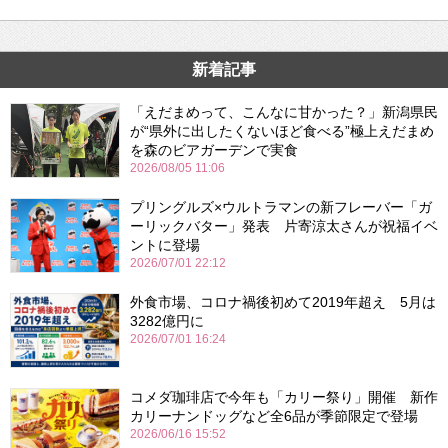
新着記事
「えだまめって、こんなに甘かった？」新潟県民
が“県外に出したくないほど食べる”極上えだまめ
を森のビアガーデンで実食
2026/08/05 11:06
プリングルズ×ウルトラマンの新フレーバー「ガ
ーリックバター」発表 片寄涼太さんが祝福イベ
ントに登場
2026/07/01 22:12
外食市場、コロナ禍後初めて2019年超え 5月は
3282億円に
2026/07/01 16:24
コメダ珈琲店で今年も「カリー祭り」開催 新作
カリーナンドッグなど全6品が季節限定で登場
2026/06/16 15:52