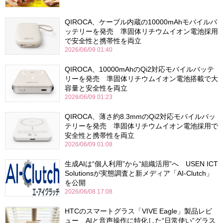
QIROCA、ケーブル内蔵の10000mAhモバイルバ
ッテリーを発売 準固体リチウムイオン電池採用
で安全性と携帯性を両立
2026/06/09 01:40
QIROCA、10000mAhのQi2対応モバイルバッテ
リーを発売 準固体リチウムイオン電池搭載で大
容量と安全性を両立
2026/06/09 01:23
QIROCA、薄さ約8.3mmのQi2対応モバイルバッ
テリーを発売 準固体リチウムイオン電池採用で
安全性と携帯性を両立
2026/06/09 01:08
生成AIは“個人利用”から“組織活用”へ USEN ICT
Solutionsが実態調査と新メディア「AI-Clutch」
を公開
2026/06/08 17:08
HTCのスマートグラス「VIVE Eagle」製品レビ
ュー AIと音声操作に特化した“日常使い”グラス