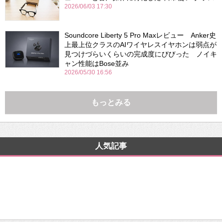
2026/06/03 17:30
Soundcore Liberty 5 Pro Maxレビュー Anker史
上最上位クラスのAIワイヤレスイヤホンは弱点が
見つけづらいくらいの完成度にびびった ノイキ
ャン性能はBose並み
2026/05/30 16:56
もっとみる
人気記事