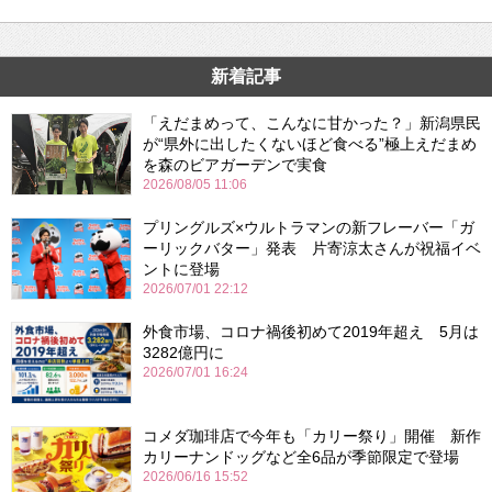
新着記事
「えだまめって、こんなに甘かった？」新潟県民
が“県外に出したくないほど食べる”極上えだまめ
を森のビアガーデンで実食
2026/08/05 11:06
プリングルズ×ウルトラマンの新フレーバー「ガ
ーリックバター」発表 片寄涼太さんが祝福イベ
ントに登場
2026/07/01 22:12
外食市場、コロナ禍後初めて2019年超え 5月は
3282億円に
2026/07/01 16:24
コメダ珈琲店で今年も「カリー祭り」開催 新作
カリーナンドッグなど全6品が季節限定で登場
2026/06/16 15:52