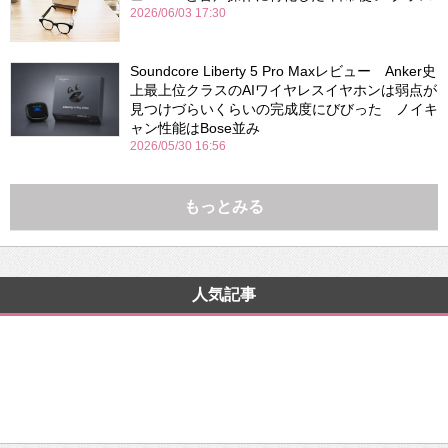
2026/06/03 17:30
Soundcore Liberty 5 Pro Maxレビュー Anker史
上最上位クラスのAIワイヤレスイヤホンは弱点が
見つけづらいくらいの完成度にびびった ノイキ
ャン性能はBose並み
2026/05/30 16:56
もっとみる
人気記事