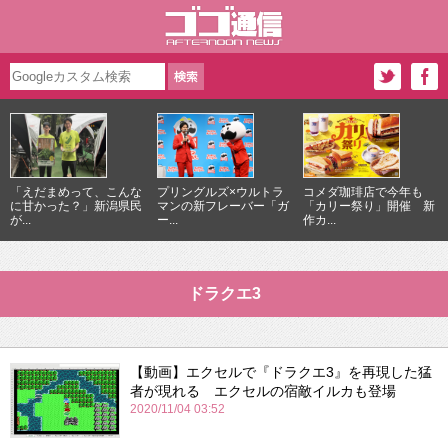
「えだまめって、こんな
プリングルズ×ウルトラ
コメダ珈琲店で今年も
に甘かった？」新潟県民
マンの新フレーバー「ガ
「カリー祭り」開催 新
が...
ー...
作カ...
ドラクエ3
【動画】エクセルで『ドラクエ3』を再現した猛
者が現れる エクセルの宿敵イルカも登場
2020/11/04 03:52