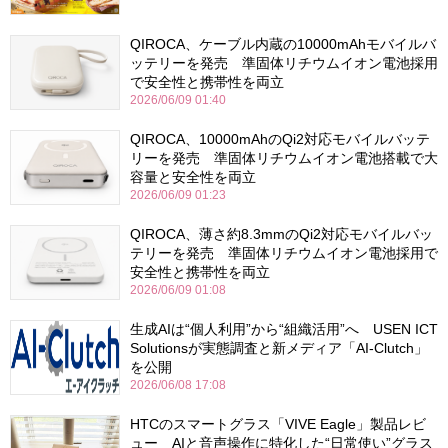
QIROCA、ケーブル内蔵の10000mAhモバイルバ
ッテリーを発売 準固体リチウムイオン電池採用
で安全性と携帯性を両立
2026/06/09 01:40
QIROCA、10000mAhのQi2対応モバイルバッテ
リーを発売 準固体リチウムイオン電池搭載で大
容量と安全性を両立
2026/06/09 01:23
QIROCA、薄さ約8.3mmのQi2対応モバイルバッ
テリーを発売 準固体リチウムイオン電池採用で
安全性と携帯性を両立
2026/06/09 01:08
生成AIは“個人利用”から“組織活用”へ USEN ICT
Solutionsが実態調査と新メディア「AI-Clutch」
を公開
2026/06/08 17:08
HTCのスマートグラス「VIVE Eagle」製品レビ
ュー AIと音声操作に特化した“日常使い”グラス