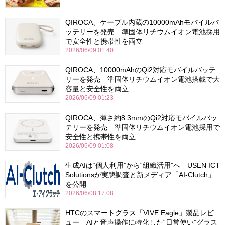
QIROCA、ケーブル内蔵の10000mAhモバイルバ
ッテリーを発売 準固体リチウムイオン電池採用
で安全性と携帯性を両立
2026/06/09 01:40
QIROCA、10000mAhのQi2対応モバイルバッテ
リーを発売 準固体リチウムイオン電池搭載で大
容量と安全性を両立
2026/06/09 01:23
QIROCA、薄さ約8.3mmのQi2対応モバイルバッ
テリーを発売 準固体リチウムイオン電池採用で
安全性と携帯性を両立
2026/06/09 01:08
生成AIは“個人利用”から“組織活用”へ USEN ICT
Solutionsが実態調査と新メディア「AI-Clutch」
を公開
2026/06/08 17:08
HTCのスマートグラス「VIVE Eagle」製品レビ
ュー AIと音声操作に特化した“日常使い”グラス