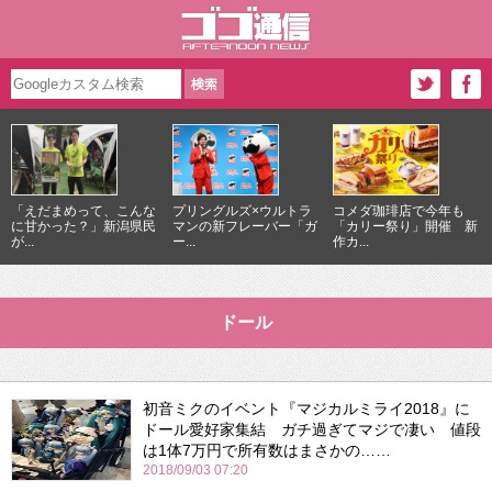
「えだまめって、こんな
プリングルズ×ウルトラ
コメダ珈琲店で今年も
に甘かった？」新潟県民
マンの新フレーバー「ガ
「カリー祭り」開催 新
が...
ー...
作カ...
ドール
初音ミクのイベント『マジカルミライ2018』に
ドール愛好家集結 ガチ過ぎてマジで凄い 値段
は1体7万円で所有数はまさかの……
2018/09/03 07:20