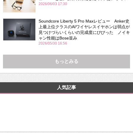
2026/06/03 17:30
Soundcore Liberty 5 Pro Maxレビュー Anker史
上最上位クラスのAIワイヤレスイヤホンは弱点が
見つけづらいくらいの完成度にびびった ノイキ
ャン性能はBose並み
2026/05/30 16:56
もっとみる
人気記事