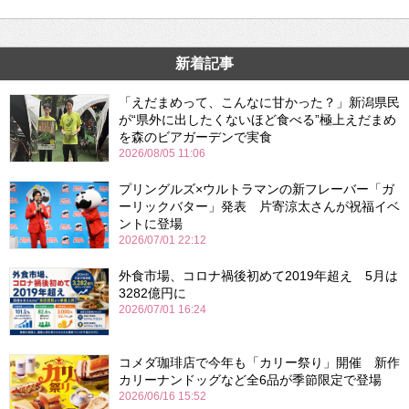
新着記事
「えだまめって、こんなに甘かった？」新潟県民
が“県外に出したくないほど食べる”極上えだまめ
を森のビアガーデンで実食
2026/08/05 11:06
プリングルズ×ウルトラマンの新フレーバー「ガ
ーリックバター」発表 片寄涼太さんが祝福イベ
ントに登場
2026/07/01 22:12
外食市場、コロナ禍後初めて2019年超え 5月は
3282億円に
2026/07/01 16:24
コメダ珈琲店で今年も「カリー祭り」開催 新作
カリーナンドッグなど全6品が季節限定で登場
2026/06/16 15:52