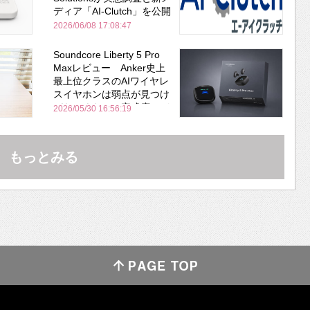
ディア「AI-Clutch」を公開
2026/06/08 17:08:47
Soundcore Liberty 5 Pro
Maxレビュー Anker史上
最上位クラスのAIワイヤレ
スイヤホンは弱点が見つけ
づらいくらいの完成度にび
2026/05/30 16:56:19
びった ノイキャン性能は
Bose並み
もっとみる