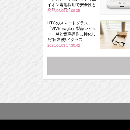
イオン電池採用で安全性と
携帯性を両立
2026/06/09 01:08:35
HTCのスマートグラス
「VIVE Eagle」製品レビュ
ー AIと音声操作に特化し
た“日常使い”グラス
2026/06/03 17:30:42