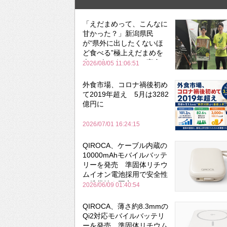
「えだまめって、こんなに
甘かった？」新潟県民
が“県外に出したくないほ
ど食べる”極上えだまめを
森のビアガーデンで実食
2026/08/05 11:06:51
外食市場、コロナ禍後初め
て2019年超え 5月は3282
億円に
2026/07/01 16:24:15
QIROCA、ケーブル内蔵の
10000mAhモバイルバッテ
リーを発売 準固体リチウ
ムイオン電池採用で安全性
と携帯性を両立
2026/06/09 01:40:54
QIROCA、薄さ約8.3mmの
Qi2対応モバイルバッテリ
ーを発売 準固体リチウム