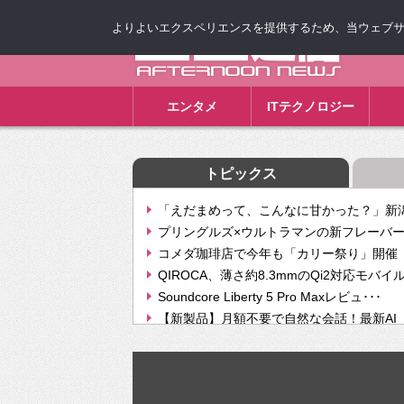
よりよいエクスペリエンスを提供するため、当ウェブサイト
ゴゴ通信
エンタメ
ITテクノロジー
トピックス
「えだまめって、こんなに甘かった？」新潟
プリングルズ×ウルトラマンの新フレーバー
コメダ珈琲店で今年も「カリー祭り」開催 
QIROCA、薄さ約8.3mmのQi2対応モバイ
Soundcore Liberty 5 Pro Maxレビュ･･･
【新製品】月額不要で自然な会話！最新AI（GPT
【次世代の没入感と生産性】VITURE Luma Ul
Geminiが音楽生成「Create music」機能提
挫折率8割の壁をAIで突破。ジャストシステ