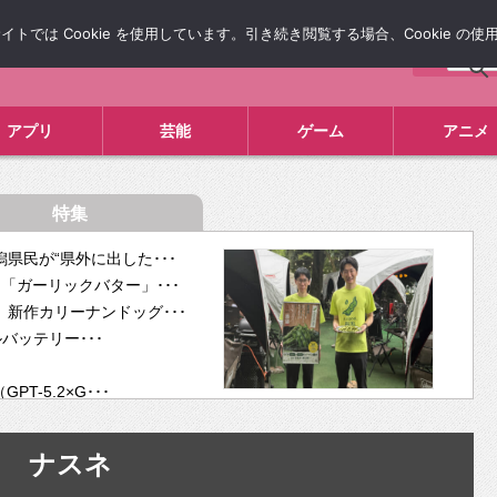
では Cookie を使用しています。引き続き閲覧する場合、Cookie の
について
広告掲載について
お問い合わせ
タレコミ
アプリ
芸能
ゲーム
アニメ
特集
県民が“県外に出した･･･
「ガーリックバター」･･･
新作カリーナンドッグ･･･
ルバッテリー･･･
-5.2×G･･･
tra･･･
供開･･･
ナスネ
ム、”自分が今話し･･･