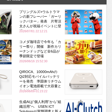
プリングルズ×ウルトラマ
ンの新フレーバー「ガーリ
ックバター」発表 片寄涼
太さんが祝福イベントに登
場
2026/07/01 22:12:21
コメダ珈琲店で今年も「カ
リー祭り」開催 新作カリ
ーナンドッグなど全6品が
季節限定で登場
2026/06/16 15:52:30
QIROCA、10000mAhの
Qi2対応モバイルバッテリ
ーを発売 準固体リチウム
イオン電池搭載で大容量と
安全性を両立
2026/06/09 01:23:22
生成AIは“個人利用”から“組
織活用”へ USEN ICT
Solutionsが実態調査と新メ