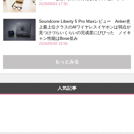
2026/06/03 17:30
Soundcore Liberty 5 Pro Maxレビュー Anker史
上最上位クラスのAIワイヤレスイヤホンは弱点が
見つけづらいくらいの完成度にびびった ノイキ
ャン性能はBose並み
2026/05/30 16:56
もっとみる
人気記事