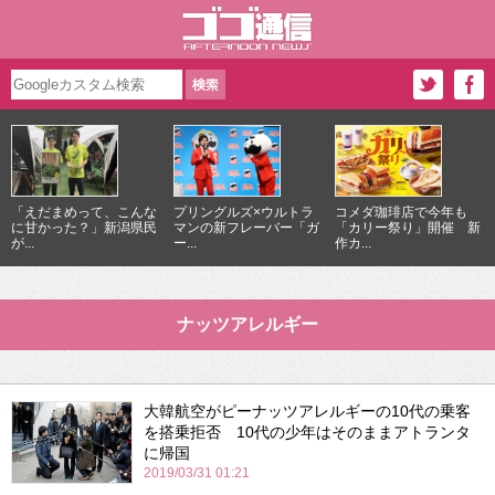
「えだまめって、こんな
プリングルズ×ウルトラ
コメダ珈琲店で今年も
に甘かった？」新潟県民
マンの新フレーバー「ガ
「カリー祭り」開催 新
が...
ー...
作カ...
ナッツアレルギー
大韓航空がピーナッツアレルギーの10代の乗客
を搭乗拒否 10代の少年はそのままアトランタ
に帰国
2019/03/31 01:21