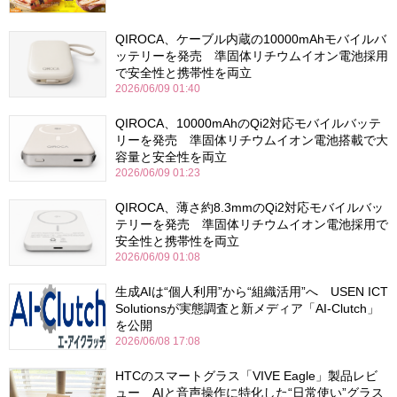
QIROCA、ケーブル内蔵の10000mAhモバイルバ
ッテリーを発売 準固体リチウムイオン電池採用
で安全性と携帯性を両立
2026/06/09 01:40
QIROCA、10000mAhのQi2対応モバイルバッテ
リーを発売 準固体リチウムイオン電池搭載で大
容量と安全性を両立
2026/06/09 01:23
QIROCA、薄さ約8.3mmのQi2対応モバイルバッ
テリーを発売 準固体リチウムイオン電池採用で
安全性と携帯性を両立
2026/06/09 01:08
生成AIは“個人利用”から“組織活用”へ USEN ICT
Solutionsが実態調査と新メディア「AI-Clutch」
を公開
2026/06/08 17:08
HTCのスマートグラス「VIVE Eagle」製品レビ
ュー AIと音声操作に特化した“日常使い”グラス