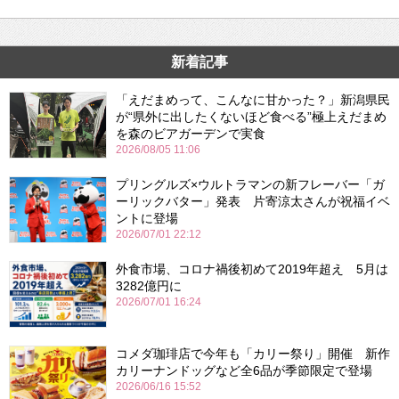
新着記事
「えだまめって、こんなに甘かった？」新潟県民
が“県外に出したくないほど食べる”極上えだまめ
を森のビアガーデンで実食
2026/08/05 11:06
プリングルズ×ウルトラマンの新フレーバー「ガ
ーリックバター」発表 片寄涼太さんが祝福イベ
ントに登場
2026/07/01 22:12
外食市場、コロナ禍後初めて2019年超え 5月は
3282億円に
2026/07/01 16:24
コメダ珈琲店で今年も「カリー祭り」開催 新作
カリーナンドッグなど全6品が季節限定で登場
2026/06/16 15:52