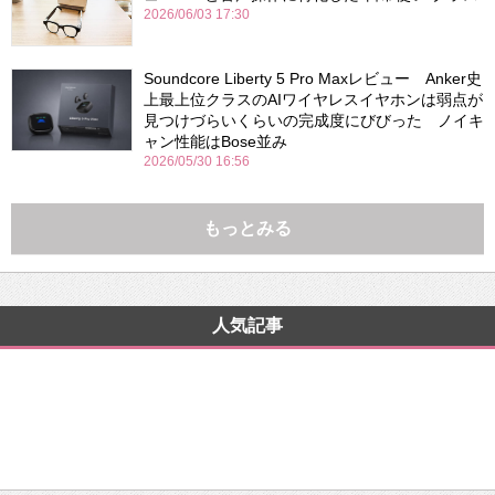
2026/06/03 17:30
Soundcore Liberty 5 Pro Maxレビュー Anker史
上最上位クラスのAIワイヤレスイヤホンは弱点が
見つけづらいくらいの完成度にびびった ノイキ
ャン性能はBose並み
2026/05/30 16:56
もっとみる
人気記事