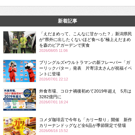
新着記事
「えだまめって、こんなに甘かった？」新潟県民
が“県外に出したくないほど食べる”極上えだまめ
を森のビアガーデンで実食
2026/08/05 11:06
プリングルズ×ウルトラマンの新フレーバー「ガ
ーリックバター」発表 片寄涼太さんが祝福イベ
ントに登場
2026/07/01 22:12
外食市場、コロナ禍後初めて2019年超え 5月は
3282億円に
2026/07/01 16:24
コメダ珈琲店で今年も「カリー祭り」開催 新作
カリーナンドッグなど全6品が季節限定で登場
2026/06/16 15:52