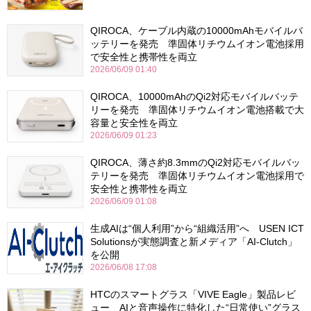
QIROCA、ケーブル内蔵の10000mAhモバイルバ
ッテリーを発売 準固体リチウムイオン電池採用
で安全性と携帯性を両立
2026/06/09 01:40
QIROCA、10000mAhのQi2対応モバイルバッテ
リーを発売 準固体リチウムイオン電池搭載で大
容量と安全性を両立
2026/06/09 01:23
QIROCA、薄さ約8.3mmのQi2対応モバイルバッ
テリーを発売 準固体リチウムイオン電池採用で
安全性と携帯性を両立
2026/06/09 01:08
生成AIは“個人利用”から“組織活用”へ USEN ICT
Solutionsが実態調査と新メディア「AI-Clutch」
を公開
2026/06/08 17:08
HTCのスマートグラス「VIVE Eagle」製品レビ
ュー AIと音声操作に特化した“日常使い”グラス