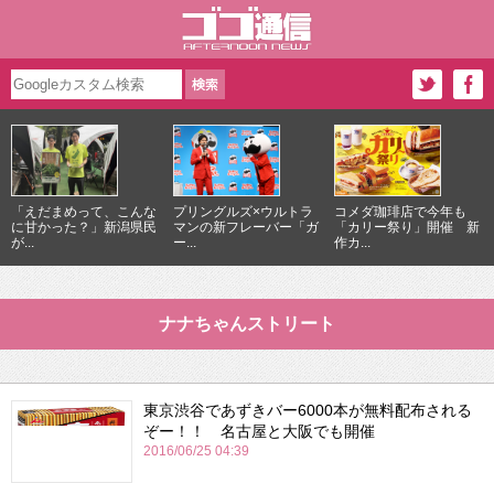
「えだまめって、こんな
プリングルズ×ウルトラ
コメダ珈琲店で今年も
に甘かった？」新潟県民
マンの新フレーバー「ガ
「カリー祭り」開催 新
が...
ー...
作カ...
ナナちゃんストリート
東京渋谷であずきバー6000本が無料配布される
ぞー！！ 名古屋と大阪でも開催
2016/06/25 04:39