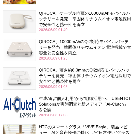
QIROCA、ケーブル内蔵の10000mAhモバイルバ
ッテリーを発売 準固体リチウムイオン電池採用
で安全性と携帯性を両立
2026/06/09 01:40
QIROCA、10000mAhのQi2対応モバイルバッテ
リーを発売 準固体リチウムイオン電池搭載で大
容量と安全性を両立
2026/06/09 01:23
QIROCA、薄さ約8.3mmのQi2対応モバイルバッ
テリーを発売 準固体リチウムイオン電池採用で
安全性と携帯性を両立
2026/06/09 01:08
生成AIは“個人利用”から“組織活用”へ USEN ICT
Solutionsが実態調査と新メディア「AI-Clutch」
を公開
2026/06/08 17:08
HTCのスマートグラス「VIVE Eagle」製品レビ
ュー AIと音声操作に特化した“日常使い”グラス