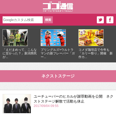
「えだまめって、こんな
プリングルズ×ウルトラ
コメダ珈琲店で今年も
に甘かった？」新潟県民
マンの新フレーバー「ガ
「カリー祭り」開催 新
が...
ー...
作カ...
ネクストステージ
ユーチューバーのヒカルが謝罪動画を公開 ネク
ストステージ解散で活動も休止
2017/09/04 09:55