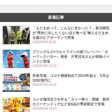
新着記事
「えだまめって、こんなに甘かった？」新潟県民
が“県外に出したくないほど食べる”極上えだまめ
を森のビアガーデンで実食
2026/08/05 11:06
プリングルズ×ウルトラマンの新フレーバー「ガ
ーリックバター」発表 片寄涼太さんが祝福イベ
ントに登場
2026/07/01 22:12
外食市場、コロナ禍後初めて2019年超え 5月は
3282億円に
2026/07/01 16:24
コメダ珈琲店で今年も「カリー祭り」開催 新作
カリーナンドッグなど全6品が季節限定で登場
2026/06/16 15:52