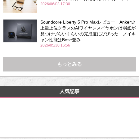
2026/06/03 17:30
Soundcore Liberty 5 Pro Maxレビュー Anker史
上最上位クラスのAIワイヤレスイヤホンは弱点が
見つけづらいくらいの完成度にびびった ノイキ
ャン性能はBose並み
2026/05/30 16:56
もっとみる
人気記事