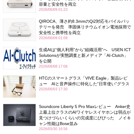
容量と安全性を両立
2026/06/09 01:23
QIROCA、薄さ約8.3mmのQi2対応モバイルバッ
テリーを発売 準固体リチウムイオン電池採用で
安全性と携帯性を両立
2026/06/09 01:08
生成AIは“個人利用”から“組織活用”へ USEN ICT
Solutionsが実態調査と新メディア「AI-Clutch」
を公開
2026/06/08 17:08
HTCのスマートグラス「VIVE Eagle」製品レビ
ュー AIと音声操作に特化した“日常使い”グラス
2026/06/03 17:30
Soundcore Liberty 5 Pro Maxレビュー Anker史
上最上位クラスのAIワイヤレスイヤホンは弱点が
見つけづらいくらいの完成度にびびった ノイキ
ャン性能はBose並み
2026/05/30 16:56