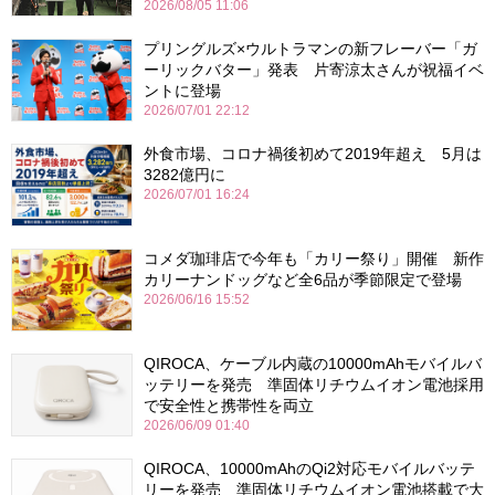
2026/08/05 11:06
プリングルズ×ウルトラマンの新フレーバー「ガ
ーリックバター」発表 片寄涼太さんが祝福イベ
ントに登場
2026/07/01 22:12
外食市場、コロナ禍後初めて2019年超え 5月は
3282億円に
2026/07/01 16:24
コメダ珈琲店で今年も「カリー祭り」開催 新作
カリーナンドッグなど全6品が季節限定で登場
2026/06/16 15:52
QIROCA、ケーブル内蔵の10000mAhモバイルバ
ッテリーを発売 準固体リチウムイオン電池採用
で安全性と携帯性を両立
2026/06/09 01:40
QIROCA、10000mAhのQi2対応モバイルバッテ
リーを発売 準固体リチウムイオン電池搭載で大