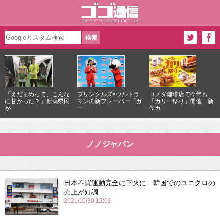
「えだまめって、こんな
プリングルズ×ウルトラ
コメダ珈琲店で今年も
に甘かった？」新潟県民
マンの新フレーバー「ガ
「カリー祭り」開催 新
が...
ー...
作カ...
ノノジャパン
日本不買運動完全に下火に 韓国でのユニクロの
売上が好調
2021/10/30 12:03