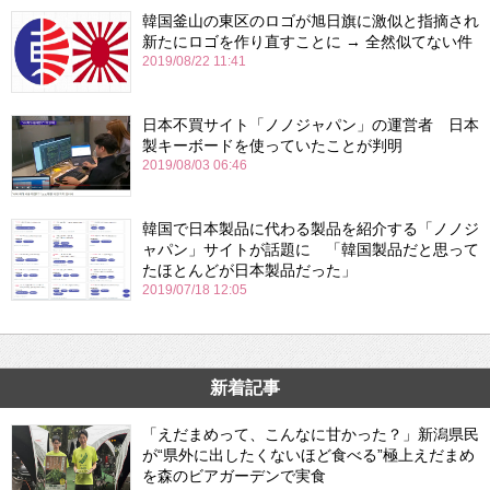
韓国釜山の東区のロゴが旭日旗に激似と指摘され
新たにロゴを作り直すことに → 全然似てない件
2019/08/22 11:41
日本不買サイト「ノノジャパン」の運営者 日本
製キーボードを使っていたことが判明
2019/08/03 06:46
韓国で日本製品に代わる製品を紹介する「ノノジ
ャパン」サイトが話題に 「韓国製品だと思って
たほとんどが日本製品だった」
2019/07/18 12:05
新着記事
「えだまめって、こんなに甘かった？」新潟県民
が“県外に出したくないほど食べる”極上えだまめ
を森のビアガーデンで実食