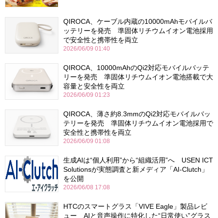
QIROCA、ケーブル内蔵の10000mAhモバイルバ
ッテリーを発売 準固体リチウムイオン電池採用
で安全性と携帯性を両立
2026/06/09 01:40
QIROCA、10000mAhのQi2対応モバイルバッテ
リーを発売 準固体リチウムイオン電池搭載で大
容量と安全性を両立
2026/06/09 01:23
QIROCA、薄さ約8.3mmのQi2対応モバイルバッ
テリーを発売 準固体リチウムイオン電池採用で
安全性と携帯性を両立
2026/06/09 01:08
生成AIは“個人利用”から“組織活用”へ USEN ICT
Solutionsが実態調査と新メディア「AI-Clutch」
を公開
2026/06/08 17:08
HTCのスマートグラス「VIVE Eagle」製品レビ
ュー AIと音声操作に特化した“日常使い”グラス