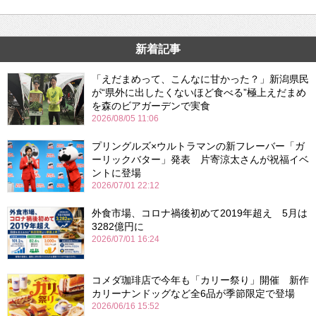
新着記事
「えだまめって、こんなに甘かった？」新潟県民
が“県外に出したくないほど食べる”極上えだまめ
を森のビアガーデンで実食
2026/08/05 11:06
プリングルズ×ウルトラマンの新フレーバー「ガ
ーリックバター」発表 片寄涼太さんが祝福イベ
ントに登場
2026/07/01 22:12
外食市場、コロナ禍後初めて2019年超え 5月は
3282億円に
2026/07/01 16:24
コメダ珈琲店で今年も「カリー祭り」開催 新作
カリーナンドッグなど全6品が季節限定で登場
2026/06/16 15:52