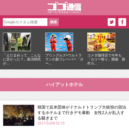
「えだまめって、こんな
プリングルズ×ウルトラ
コメダ珈琲店で今年も
に甘かった？」新潟県民
マンの新フレーバー「ガ
「カリー祭り」開催 新
が...
ー...
作カ...
ハイアットホテル
韓国で反米団体がドナルドトランプ大統領の宿泊
するホテルまで行きデモ暴動 女性2人が乱入す
る騒ぎまで
2017/11/08 02:15