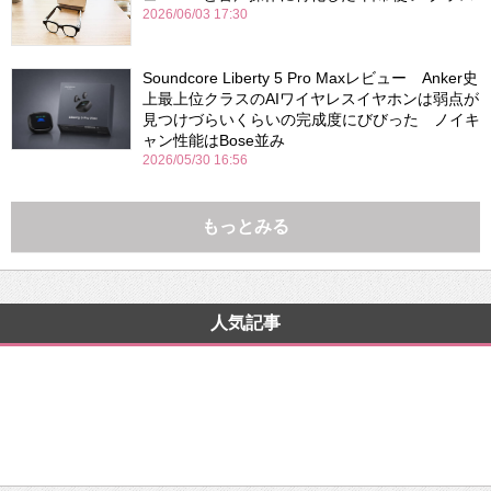
2026/06/03 17:30
Soundcore Liberty 5 Pro Maxレビュー Anker史
上最上位クラスのAIワイヤレスイヤホンは弱点が
見つけづらいくらいの完成度にびびった ノイキ
ャン性能はBose並み
2026/05/30 16:56
もっとみる
人気記事