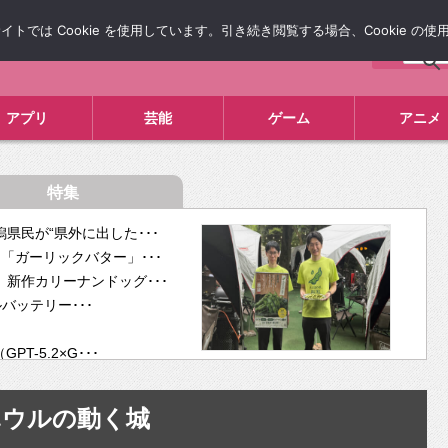
では Cookie を使用しています。引き続き閲覧する場合、Cookie の
について
広告掲載について
お問い合わせ
タレコミ
アプリ
芸能
ゲーム
アニメ
特集
県民が“県外に出した･･･
「ガーリックバター」･･･
新作カリーナンドッグ･･･
ルバッテリー･･･
-5.2×G･･･
tra･･･
供開･･･
ハウルの動く城
ム、”自分が今話し･･･