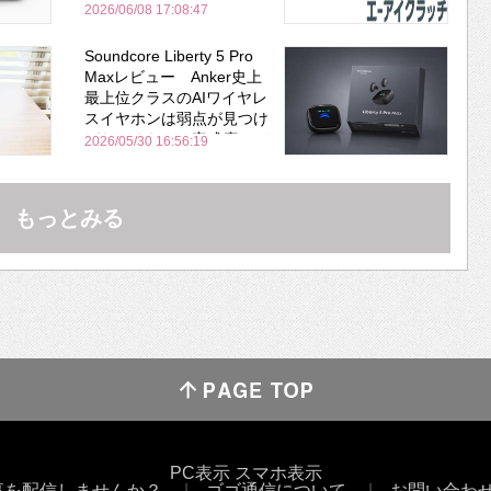
2026/06/08 17:08:47
Soundcore Liberty 5 Pro
Maxレビュー Anker史上
最上位クラスのAIワイヤレ
スイヤホンは弱点が見つけ
づらいくらいの完成度にび
2026/05/30 16:56:19
びった ノイキャン性能は
Bose並み
もっとみる
PC表示
スマホ表示
事を配信しませんか？
ゴゴ通信について
お問い合わ