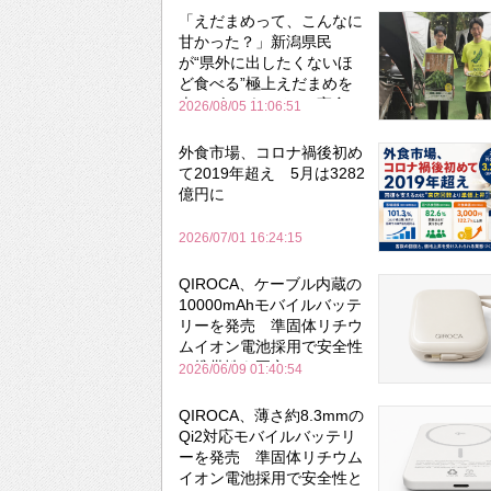
「えだまめって、こんなに
甘かった？」新潟県民
が“県外に出したくないほ
ど食べる”極上えだまめを
森のビアガーデンで実食
2026/08/05 11:06:51
外食市場、コロナ禍後初め
て2019年超え 5月は3282
億円に
2026/07/01 16:24:15
QIROCA、ケーブル内蔵の
10000mAhモバイルバッテ
リーを発売 準固体リチウ
ムイオン電池採用で安全性
と携帯性を両立
2026/06/09 01:40:54
QIROCA、薄さ約8.3mmの
Qi2対応モバイルバッテリ
ーを発売 準固体リチウム
イオン電池採用で安全性と