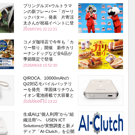
プリングルズ×ウルトラマ
ンの新フレーバー「ガーリ
ックバター」発表 片寄涼
太さんが祝福イベントに登
場
2026/07/01 22:12:21
コメダ珈琲店で今年も「カ
リー祭り」開催 新作カリ
ーナンドッグなど全6品が
季節限定で登場
2026/06/16 15:52:30
QIROCA、10000mAhの
Qi2対応モバイルバッテリ
ーを発売 準固体リチウム
イオン電池搭載で大容量と
安全性を両立
2026/06/09 01:23:22
生成AIは“個人利用”から“組
織活用”へ USEN ICT
Solutionsが実態調査と新メ
ディア「AI-Clutch」を公開