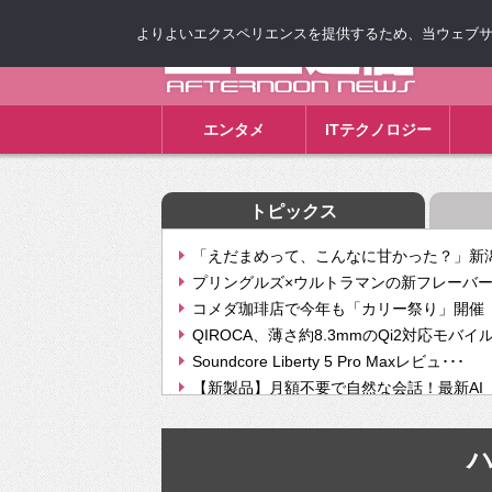
よりよいエクスペリエンスを提供するため、当ウェブサイト
ゴゴ通信
エンタメ
ITテクノロジー
トピックス
「えだまめって、こんなに甘かった？」新潟
プリングルズ×ウルトラマンの新フレーバー
コメダ珈琲店で今年も「カリー祭り」開催 
QIROCA、薄さ約8.3mmのQi2対応モバイ
Soundcore Liberty 5 Pro Maxレビュ･･･
【新製品】月額不要で自然な会話！最新AI（GPT
【次世代の没入感と生産性】VITURE Luma Ul
Geminiが音楽生成「Create music」機能提
挫折率8割の壁をAIで突破。ジャストシステ