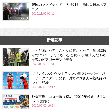
韓国のマクドナルドに大行列！ 原因は日本のア
ニメ
2015/11/09 01:12
新着記事
「えだまめって、こんなに甘かった？」新潟県民
が“県外に出したくないほど食べる”極上えだまめ
を森のビアガーデンで実食
2026/08/05 11:06
プリングルズ×ウルトラマンの新フレーバー「ガ
ーリックバター」発表 片寄涼太さんが祝福イベ
ントに登場
2026/07/01 22:12
外食市場、コロナ禍後初めて2019年超え 5月は
3282億円に
2026/07/01 16:24