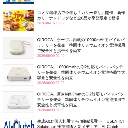
コメダ珈琲店で今年も「カリー祭り」開催 新作
カリーナンドッグなど全6品が季節限定で登場
2026/06/16 15:52
QIROCA、ケーブル内蔵の10000mAhモバイルバ
ッテリーを発売 準固体リチウムイオン電池採用
で安全性と携帯性を両立
2026/06/09 01:40
QIROCA、10000mAhのQi2対応モバイルバッテ
リーを発売 準固体リチウムイオン電池搭載で大
容量と安全性を両立
2026/06/09 01:23
QIROCA、薄さ約8.3mmのQi2対応モバイルバッ
テリーを発売 準固体リチウムイオン電池採用で
安全性と携帯性を両立
2026/06/09 01:08
生成AIは“個人利用”から“組織活用”へ USEN ICT
Solutionsが実態調査と新メディア「AI-Clutch」