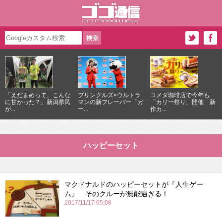
「えだまめって、こんな
プリングルズ×ウルトラ
コメダ珈琲店で今年も
に甘かった？」新潟県民
マンの新フレーバー「ガ
「カリー祭り」開催 新
が...
ー...
作カ...
ハッピーセット
マクドナルドのハッピーセットが『人生ゲー
ム』 そのクルーが無能過ぎる！
2017/11/17 05:08