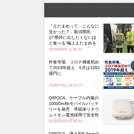
「えだまめって、こんなに
甘かった？」新潟県民
が“県外に出したくないほ
ど食べる”極上えだまめを
森のビアガーデンで実食
2026/08/05 11:06:51
外食市場、コロナ禍後初め
て2019年超え 5月は3282
億円に
2026/07/01 16:24:15
QIROCA、ケーブル内蔵の
10000mAhモバイルバッテ
リーを発売 準固体リチウ
ムイオン電池採用で安全性
と携帯性を両立
2026/06/09 01:40:54
QIROCA、薄さ約8.3mmの