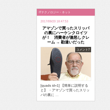
2026年のバレンタインは「自分で作って、想
ITテクノロジー・ネット
2017/09/20 18:47:53
アマゾンで買ったスリッパ
の裏にハーケンクロイツ
が！ 消費者が激怒しクレ
ーム → 勘違いだった
コメント7
[quads id=1] 【簡単に説明する
と】 ・アマゾンで買ったスリッ
パの裏に …