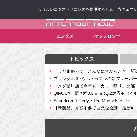
よりよいエクスペリエンスを提供するため、当ウェブサイト
ゴゴ通信
エンタメ
ITテクノロジー
トピックス
「えだまめって、こんなに甘かった？」新潟
プリングルズ×ウルトラマンの新フレーバー
コメダ珈琲店で今年も「カリー祭り」開催 
QIROCA、薄さ約8.3mmのQi2対応モバイ
Soundcore Liberty 5 Pro Maxレビュ･･･
【新製品】月額不要で自然な会話！最新AI（GPT
【次世代の没入感と生産性】VITURE Luma Ul
Geminiが音楽生成「Create music」機能提
挫折率8割の壁をAIで突破。ジャストシステ