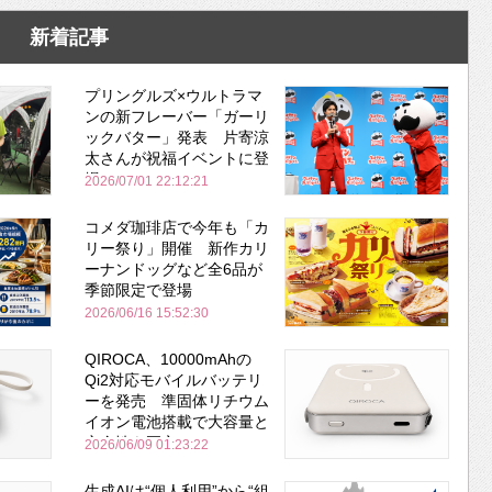
新着記事
プリングルズ×ウルトラマ
ンの新フレーバー「ガーリ
ックバター」発表 片寄涼
太さんが祝福イベントに登
場
2026/07/01 22:12:21
コメダ珈琲店で今年も「カ
リー祭り」開催 新作カリ
ーナンドッグなど全6品が
季節限定で登場
2026/06/16 15:52:30
QIROCA、10000mAhの
Qi2対応モバイルバッテリ
ーを発売 準固体リチウム
イオン電池搭載で大容量と
安全性を両立
2026/06/09 01:23:22
生成AIは“個人利用”から“組