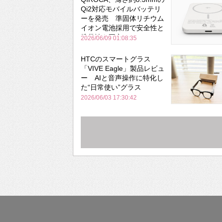
Qi2対応モバイルバッテリ
ーを発売 準固体リチウム
イオン電池採用で安全性と
携帯性を両立
2026/06/09 01:08:35
HTCのスマートグラス
「VIVE Eagle」製品レビュ
ー AIと音声操作に特化し
た“日常使い”グラス
2026/06/03 17:30:42