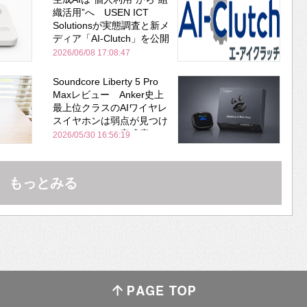
織活用”へ USEN ICT
Solutionsが実態調査と新メ
ディア「AI-Clutch」を公開
2026/06/08 17:08:47
Soundcore Liberty 5 Pro
Maxレビュー Anker史上
最上位クラスのAIワイヤレ
スイヤホンは弱点が見つけ
づらいくらいの完成度にび
2026/05/30 16:56:19
びった ノイキャン性能は
Bose並み
もっとみる