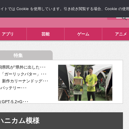
では Cookie を使用しています。引き続き閲覧する場合、Cookie の
について
広告掲載について
お問い合わせ
タレコミ
アプリ
芸能
ゲーム
アニメ
特集
県民が“県外に出した･･･
「ガーリックバター」･･･
新作カリーナンドッグ･･･
ルバッテリー･･･
-5.2×G･･･
tra･･･
供開･･･
ハニカム模様
ム、”自分が今話し･･･