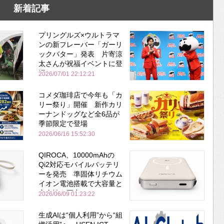
新着記事
プリングルズ×ウルトラマ
ンの新フレーバー「ガーリ
ックバター」発表 片寄涼
太さんが祝福イベントに登
場
2026/07/01 22:12:21
コメダ珈琲店で今年も「カ
リー祭り」開催 新作カリ
ーナンドッグなど全6品が
季節限定で登場
2026/06/16 15:52:30
QIROCA、10000mAhの
Qi2対応モバイルバッテリ
ーを発売 準固体リチウム
イオン電池搭載で大容量と
安全性を両立
2026/06/09 01:23:22
生成AIは“個人利用”から“組