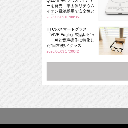
Qi2対応モバイルバッテリ
ーを発売 準固体リチウム
イオン電池採用で安全性と
携帯性を両立
2026/06/09 01:08:35
HTCのスマートグラス
「VIVE Eagle」製品レビュ
ー AIと音声操作に特化し
た“日常使い”グラス
2026/06/03 17:30:42