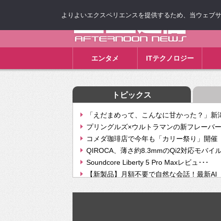
よりよいエクスペリエンスを提供するため、当ウェブサイト
ゴゴ通信
エンタメ
ITテクノロジー
トピックス
「えだまめって、こんなに甘かった？」新潟
プリングルズ×ウルトラマンの新フレーバー
コメダ珈琲店で今年も「カリー祭り」開催 
QIROCA、薄さ約8.3mmのQi2対応モバイ
Soundcore Liberty 5 Pro Maxレビュ･･･
【新製品】月額不要で自然な会話！最新AI（GPT
【次世代の没入感と生産性】VITURE Luma Ul
Geminiが音楽生成「Create music」機能提
挫折率8割の壁をAIで突破。ジャストシステ