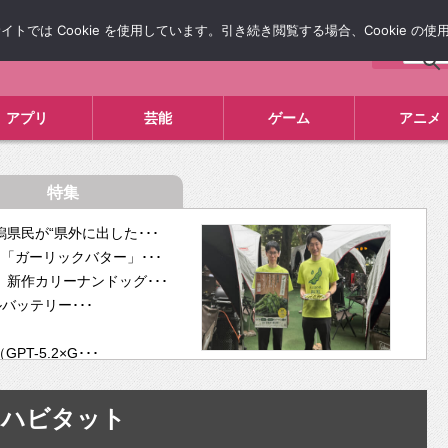
では Cookie を使用しています。引き続き閲覧する場合、Cookie の
について
広告掲載について
お問い合わせ
タレコミ
アプリ
芸能
ゲーム
アニメ
特集
県民が“県外に出した･･･
「ガーリックバター」･･･
新作カリーナンドッグ･･･
ルバッテリー･･･
-5.2×G･･･
tra･･･
供開･･･
ハビタット
ム、”自分が今話し･･･