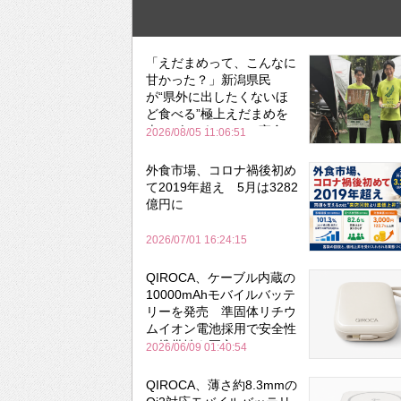
「えだまめって、こんなに
甘かった？」新潟県民
が“県外に出したくないほ
ど食べる”極上えだまめを
森のビアガーデンで実食
2026/08/05 11:06:51
外食市場、コロナ禍後初め
て2019年超え 5月は3282
億円に
2026/07/01 16:24:15
QIROCA、ケーブル内蔵の
10000mAhモバイルバッテ
リーを発売 準固体リチウ
ムイオン電池採用で安全性
と携帯性を両立
2026/06/09 01:40:54
QIROCA、薄さ約8.3mmの