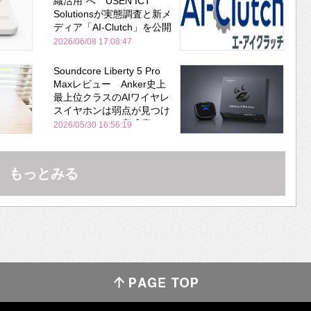
織活用”へ USEN ICT
Solutionsが実態調査と新メ
ディア「AI-Clutch」を公開
2026/06/08 17:08:47
Soundcore Liberty 5 Pro
Maxレビュー Anker史上
最上位クラスのAIワイヤレ
スイヤホンは弱点が見つけ
づらいくらいの完成度にび
2026/05/30 16:56:19
びった ノイキャン性能は
Bose並み
もっとみる