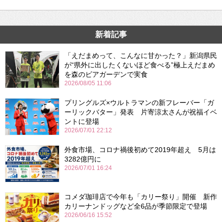
新着記事
「えだまめって、こんなに甘かった？」新潟県民
が“県外に出したくないほど食べる”極上えだまめ
を森のビアガーデンで実食
2026/08/05 11:06
プリングルズ×ウルトラマンの新フレーバー「ガ
ーリックバター」発表 片寄涼太さんが祝福イベ
ントに登場
2026/07/01 22:12
外食市場、コロナ禍後初めて2019年超え 5月は
3282億円に
2026/07/01 16:24
コメダ珈琲店で今年も「カリー祭り」開催 新作
カリーナンドッグなど全6品が季節限定で登場
2026/06/16 15:52