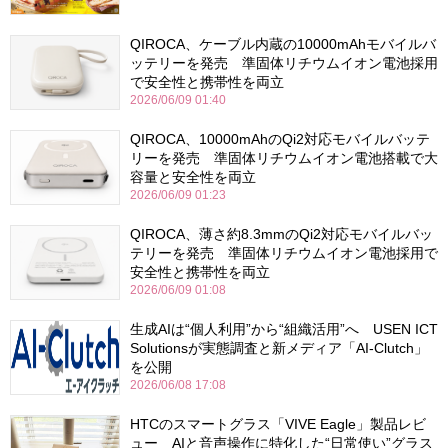
QIROCA、ケーブル内蔵の10000mAhモバイルバ
ッテリーを発売 準固体リチウムイオン電池採用
で安全性と携帯性を両立
2026/06/09 01:40
QIROCA、10000mAhのQi2対応モバイルバッテ
リーを発売 準固体リチウムイオン電池搭載で大
容量と安全性を両立
2026/06/09 01:23
QIROCA、薄さ約8.3mmのQi2対応モバイルバッ
テリーを発売 準固体リチウムイオン電池採用で
安全性と携帯性を両立
2026/06/09 01:08
生成AIは“個人利用”から“組織活用”へ USEN ICT
Solutionsが実態調査と新メディア「AI-Clutch」
を公開
2026/06/08 17:08
HTCのスマートグラス「VIVE Eagle」製品レビ
ュー AIと音声操作に特化した“日常使い”グラス