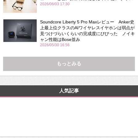
2026/06/03 17:30
Soundcore Liberty 5 Pro Maxレビュー Anker史
上最上位クラスのAIワイヤレスイヤホンは弱点が
見つけづらいくらいの完成度にびびった ノイキ
ャン性能はBose並み
2026/05/30 16:56
もっとみる
人気記事