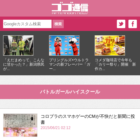
「えだまめって、こんな
プリングルズ×ウルトラ
コメダ珈琲店で今年も
に甘かった？」新潟県民
マンの新フレーバー「ガ
「カリー祭り」開催 新
が...
ー...
作カ...
バトルガールハイスクール
コロプラのスマホゲーのCMが不快だと新聞に投
書
2015/06/21 02:12