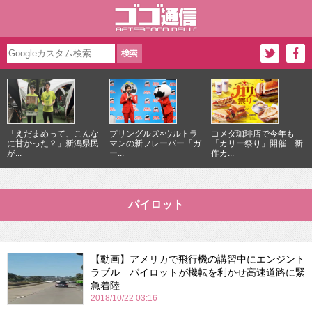
「えだまめって、こんな
プリングルズ×ウルトラ
コメダ珈琲店で今年も
に甘かった？」新潟県民
マンの新フレーバー「ガ
「カリー祭り」開催 新
が...
ー...
作カ...
パイロット
【動画】アメリカで飛行機の講習中にエンジント
ラブル パイロットが機転を利かせ高速道路に緊
急着陸
2018/10/22 03:16