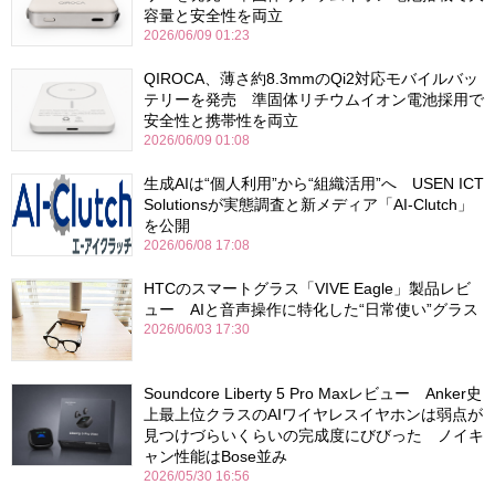
容量と安全性を両立
2026/06/09 01:23
QIROCA、薄さ約8.3mmのQi2対応モバイルバッ
テリーを発売 準固体リチウムイオン電池採用で
安全性と携帯性を両立
2026/06/09 01:08
生成AIは“個人利用”から“組織活用”へ USEN ICT
Solutionsが実態調査と新メディア「AI-Clutch」
を公開
2026/06/08 17:08
HTCのスマートグラス「VIVE Eagle」製品レビ
ュー AIと音声操作に特化した“日常使い”グラス
2026/06/03 17:30
Soundcore Liberty 5 Pro Maxレビュー Anker史
上最上位クラスのAIワイヤレスイヤホンは弱点が
見つけづらいくらいの完成度にびびった ノイキ
ャン性能はBose並み
2026/05/30 16:56