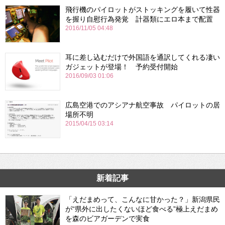
飛行機のパイロットがストッキングを履いて性器
を握り自慰行為発覚 計器類にエロ本まで配置
2016/11/05 04:48
耳に差し込むだけで外国語を通訳してくれる凄い
ガジェットが登場！ 予約受付開始
2016/09/03 01:06
広島空港でのアシアナ航空事故 パイロットの居
場所不明
2015/04/15 03:14
新着記事
「えだまめって、こんなに甘かった？」新潟県民
が“県外に出したくないほど食べる”極上えだまめ
を森のビアガーデンで実食