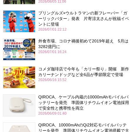
2026/08/05 11:06
プリングルズ×ウルトラマンの新フレーバー「ガ
ーリックバター」発表 片寄涼太さんが祝福イベ
ントに登場
2026/07/01 22:12
外食市場、コロナ禍後初めて2019年超え 5月は
3282億円に
2026/07/01 16:24
コメダ珈琲店で今年も「カリー祭り」開催 新作
カリーナンドッグなど全6品が季節限定で登場
2026/06/16 15:52
QIROCA、ケーブル内蔵の10000mAhモバイルバ
ッテリーを発売 準固体リチウムイオン電池採用
で安全性と携帯性を両立
2026/06/09 01:40
QIROCA、10000mAhのQi2対応モバイルバッテ
リーを発売 準固体リチウムイオン電池搭載で大