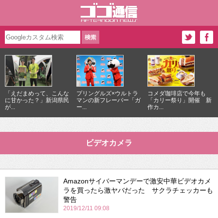
「えだまめって、こんな
プリングルズ×ウルトラ
コメダ珈琲店で今年も
に甘かった？」新潟県民
マンの新フレーバー「ガ
「カリー祭り」開催 新
が...
ー...
作カ...
ビデオカメラ
Amazonサイバーマンデーで激安中華ビデオカメ
ラを買ったら激ヤバだった サクラチェッカーも
警告
2019/12/11 09:08