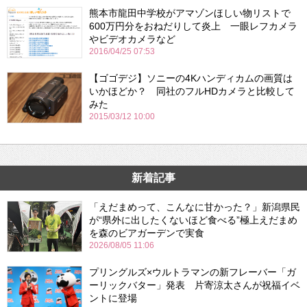
熊本市龍田中学校がアマゾンほしい物リストで
600万円分をおねだりして炎上 一眼レフカメラ
やビデオカメラなど
2016/04/25 07:53
【ゴゴデジ】ソニーの4Kハンディカムの画質は
いかほどか？ 同社のフルHDカメラと比較して
みた
2015/03/12 10:00
新着記事
「えだまめって、こんなに甘かった？」新潟県民
が“県外に出したくないほど食べる”極上えだまめ
を森のビアガーデンで実食
2026/08/05 11:06
プリングルズ×ウルトラマンの新フレーバー「ガ
ーリックバター」発表 片寄涼太さんが祝福イベ
ントに登場