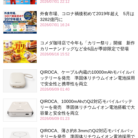
2026/07/01 22:12
外食市場、コロナ禍後初めて2019年超え 5月は
3282億円に
2026/07/01 16:24
コメダ珈琲店で今年も「カリー祭り」開催 新作
カリーナンドッグなど全6品が季節限定で登場
2026/06/16 15:52
QIROCA、ケーブル内蔵の10000mAhモバイルバ
ッテリーを発売 準固体リチウムイオン電池採用
で安全性と携帯性を両立
2026/06/09 01:40
QIROCA、10000mAhのQi2対応モバイルバッテ
リーを発売 準固体リチウムイオン電池搭載で大
容量と安全性を両立
2026/06/09 01:23
QIROCA、薄さ約8.3mmのQi2対応モバイルバッ
テリーを発売 準固体リチウムイオン電池採用で