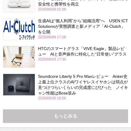
安全性と携帯性を両立
2026/06/09 01:08
生成AIは“個人利用”から“組織活用”へ USEN ICT
Solutionsが実態調査と新メディア「AI-Clutch」
を公開
2026/06/08 17:08
HTCのスマートグラス「VIVE Eagle」製品レビ
ュー AIと音声操作に特化した“日常使い”グラス
2026/06/03 17:30
Soundcore Liberty 5 Pro Maxレビュー Anker史
上最上位クラスのAIワイヤレスイヤホンは弱点が
見つけづらいくらいの完成度にびびった ノイキ
ャン性能はBose並み
2026/05/30 16:56
もっとみる