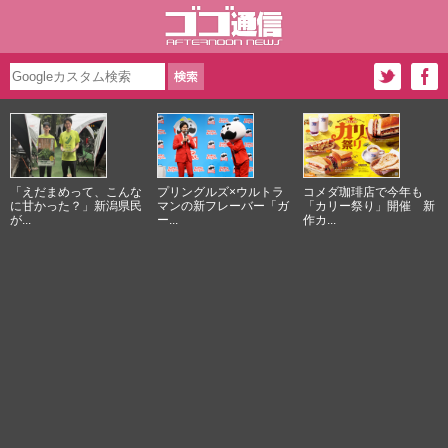
「えだまめって、こんな
プリングルズ×ウルトラ
コメダ珈琲店で今年も
に甘かった？」新潟県民
マンの新フレーバー「ガ
「カリー祭り」開催 新
が...
ー...
作カ...