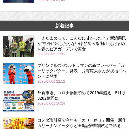
2020/12/14 05:03
新着記事
「えだまめって、こんなに甘かった？」新潟県民
が“県外に出したくないほど食べる”極上えだまめ
を森のビアガーデンで実食
2026/08/05 11:06
プリングルズ×ウルトラマンの新フレーバー「ガ
ーリックバター」発表 片寄涼太さんが祝福イベ
ントに登場
2026/07/01 22:12
外食市場、コロナ禍後初めて2019年超え 5月は
3282億円に
2026/07/01 16:24
コメダ珈琲店で今年も「カリー祭り」開催 新作
カリーナンドッグなど全6品が季節限定で登場