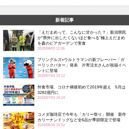
新着記事
「えだまめって、こんなに甘かった？」新潟県民
が“県外に出したくないほど食べる”極上えだまめ
を森のビアガーデンで実食
2026/08/05 11:06
プリングルズ×ウルトラマンの新フレーバー「ガ
ーリックバター」発表 片寄涼太さんが祝福イベ
ントに登場
2026/07/01 22:12
外食市場、コロナ禍後初めて2019年超え 5月は
3282億円に
2026/07/01 16:24
コメダ珈琲店で今年も「カリー祭り」開催 新作
カリーナンドッグなど全6品が季節限定で登場
2026/06/16 15:52