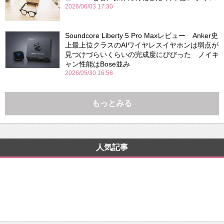
2026/06/03 17:30
Soundcore Liberty 5 Pro Maxレビュー Anker史
上最上位クラスのAIワイヤレスイヤホンは弱点が
見つけづらいくらいの完成度にびびった ノイキ
ャン性能はBose並み
2026/05/30 16:56
もっとみる
人気記事