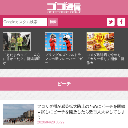
「えだまめって、こんな
プリングルズ×ウルトラ
コメダ珈琲店で今年も
に甘かった？」新潟県民
マンの新フレーバー「ガ
「カリー祭り」開催 新
が...
ー...
作カ...
ピーチ
フロリダ州が感染拡大防止のためにビーチを閉鎖
→試しにビーチを開放したら数百人大挙してしま
う
2020/04/20 05:29