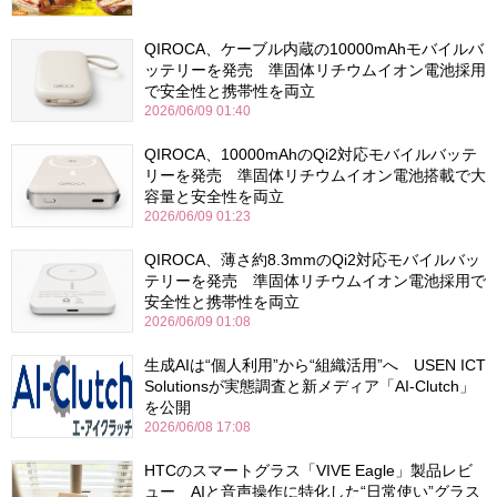
QIROCA、ケーブル内蔵の10000mAhモバイルバ
ッテリーを発売 準固体リチウムイオン電池採用
で安全性と携帯性を両立
2026/06/09 01:40
QIROCA、10000mAhのQi2対応モバイルバッテ
リーを発売 準固体リチウムイオン電池搭載で大
容量と安全性を両立
2026/06/09 01:23
QIROCA、薄さ約8.3mmのQi2対応モバイルバッ
テリーを発売 準固体リチウムイオン電池採用で
安全性と携帯性を両立
2026/06/09 01:08
生成AIは“個人利用”から“組織活用”へ USEN ICT
Solutionsが実態調査と新メディア「AI-Clutch」
を公開
2026/06/08 17:08
HTCのスマートグラス「VIVE Eagle」製品レビ
ュー AIと音声操作に特化した“日常使い”グラス