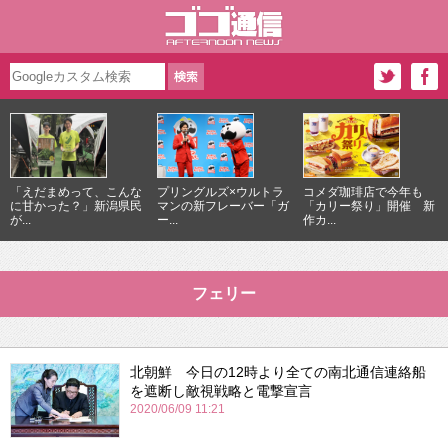
「えだまめって、こんな
プリングルズ×ウルトラ
コメダ珈琲店で今年も
に甘かった？」新潟県民
マンの新フレーバー「ガ
「カリー祭り」開催 新
が...
ー...
作カ...
フェリー
北朝鮮 今日の12時より全ての南北通信連絡船
を遮断し敵視戦略と電撃宣言
2020/06/09 11:21