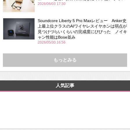
2026/06/03 17:30
Soundcore Liberty 5 Pro Maxレビュー Anker史
上最上位クラスのAIワイヤレスイヤホンは弱点が
見つけづらいくらいの完成度にびびった ノイキ
ャン性能はBose並み
2026/05/30 16:56
もっとみる
人気記事