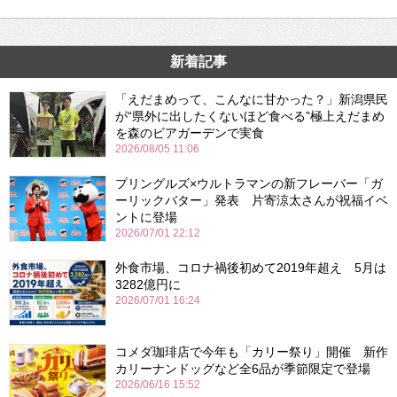
新着記事
「えだまめって、こんなに甘かった？」新潟県民
が“県外に出したくないほど食べる”極上えだまめ
を森のビアガーデンで実食
2026/08/05 11:06
プリングルズ×ウルトラマンの新フレーバー「ガ
ーリックバター」発表 片寄涼太さんが祝福イベ
ントに登場
2026/07/01 22:12
外食市場、コロナ禍後初めて2019年超え 5月は
3282億円に
2026/07/01 16:24
コメダ珈琲店で今年も「カリー祭り」開催 新作
カリーナンドッグなど全6品が季節限定で登場
2026/06/16 15:52