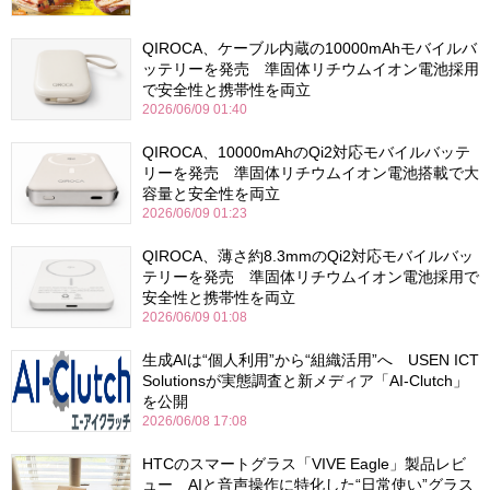
QIROCA、ケーブル内蔵の10000mAhモバイルバ
ッテリーを発売 準固体リチウムイオン電池採用
で安全性と携帯性を両立
2026/06/09 01:40
QIROCA、10000mAhのQi2対応モバイルバッテ
リーを発売 準固体リチウムイオン電池搭載で大
容量と安全性を両立
2026/06/09 01:23
QIROCA、薄さ約8.3mmのQi2対応モバイルバッ
テリーを発売 準固体リチウムイオン電池採用で
安全性と携帯性を両立
2026/06/09 01:08
生成AIは“個人利用”から“組織活用”へ USEN ICT
Solutionsが実態調査と新メディア「AI-Clutch」
を公開
2026/06/08 17:08
HTCのスマートグラス「VIVE Eagle」製品レビ
ュー AIと音声操作に特化した“日常使い”グラス