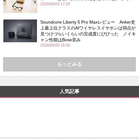
2026/06/03 17:30
Soundcore Liberty 5 Pro Maxレビュー Anker史
上最上位クラスのAIワイヤレスイヤホンは弱点が
見つけづらいくらいの完成度にびびった ノイキ
ャン性能はBose並み
2026/05/30 16:56
もっとみる
人気記事