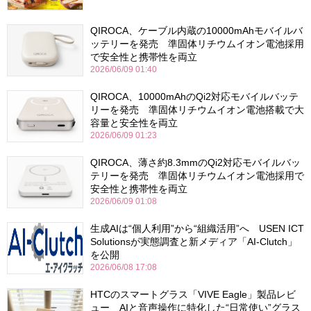
QIROCA、ケーブル内蔵の10000mAhモバイルバ
ッテリーを発売 準固体リチウムイオン電池採用
で安全性と携帯性を両立
2026/06/09 01:40
QIROCA、10000mAhのQi2対応モバイルバッテ
リーを発売 準固体リチウムイオン電池搭載で大
容量と安全性を両立
2026/06/09 01:23
QIROCA、薄さ約8.3mmのQi2対応モバイルバッ
テリーを発売 準固体リチウムイオン電池採用で
安全性と携帯性を両立
2026/06/09 01:08
生成AIは“個人利用”から“組織活用”へ USEN ICT
Solutionsが実態調査と新メディア「AI-Clutch」
を公開
2026/06/08 17:08
HTCのスマートグラス「VIVE Eagle」製品レビ
ュー AIと音声操作に特化した“日常使い”グラス