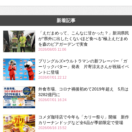
新着記事
「えだまめって、こんなに甘かった？」新潟県民
が“県外に出したくないほど食べる”極上えだまめ
を森のビアガーデンで実食
2026/08/05 11:06
プリングルズ×ウルトラマンの新フレーバー「ガ
ーリックバター」発表 片寄涼太さんが祝福イベ
ントに登場
2026/07/01 22:12
外食市場、コロナ禍後初めて2019年超え 5月は
3282億円に
2026/07/01 16:24
コメダ珈琲店で今年も「カリー祭り」開催 新作
カリーナンドッグなど全6品が季節限定で登場
2026/06/16 15:52