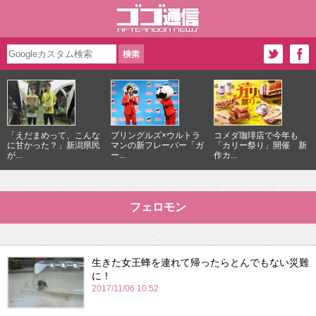
「えだまめって、こんな
プリングルズ×ウルトラ
コメダ珈琲店で今年も
に甘かった？」新潟県民
マンの新フレーバー「ガ
「カリー祭り」開催 新
が...
ー...
作カ...
フェロモン
生きた女王蜂を連れて帰ったらとんでもない災難
に！
2017/11/06 10:52