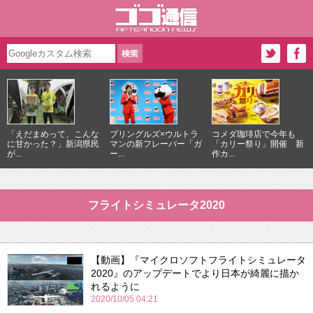
「えだまめって、こんな
プリングルズ×ウルトラ
コメダ珈琲店で今年も
に甘かった？」新潟県民
マンの新フレーバー「ガ
「カリー祭り」開催 新
が...
ー...
作カ...
フライトシミュレータ2020
【動画】『マイクロソフトフライトシミュレータ
2020』のアップデートでより日本が綺麗に描か
れるように
2020/10/05 04:21