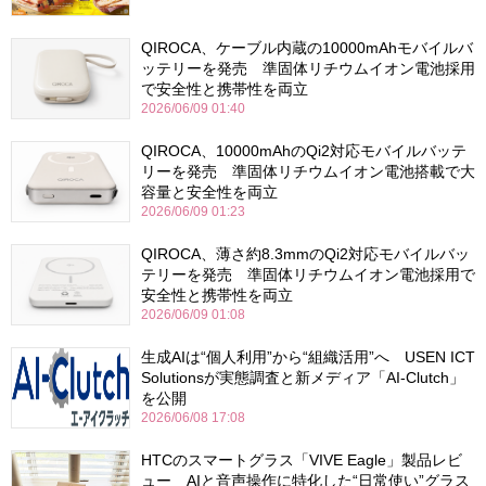
QIROCA、ケーブル内蔵の10000mAhモバイルバ
ッテリーを発売 準固体リチウムイオン電池採用
で安全性と携帯性を両立
2026/06/09 01:40
QIROCA、10000mAhのQi2対応モバイルバッテ
リーを発売 準固体リチウムイオン電池搭載で大
容量と安全性を両立
2026/06/09 01:23
QIROCA、薄さ約8.3mmのQi2対応モバイルバッ
テリーを発売 準固体リチウムイオン電池採用で
安全性と携帯性を両立
2026/06/09 01:08
生成AIは“個人利用”から“組織活用”へ USEN ICT
Solutionsが実態調査と新メディア「AI-Clutch」
を公開
2026/06/08 17:08
HTCのスマートグラス「VIVE Eagle」製品レビ
ュー AIと音声操作に特化した“日常使い”グラス