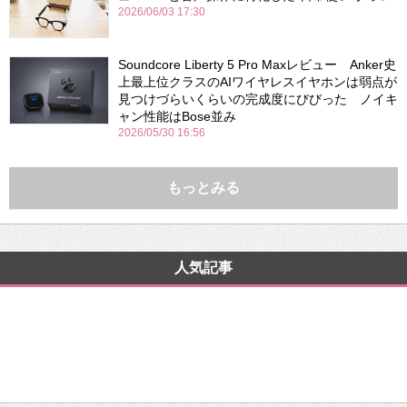
2026/06/03 17:30
Soundcore Liberty 5 Pro Maxレビュー Anker史
上最上位クラスのAIワイヤレスイヤホンは弱点が
見つけづらいくらいの完成度にびびった ノイキ
ャン性能はBose並み
2026/05/30 16:56
もっとみる
人気記事