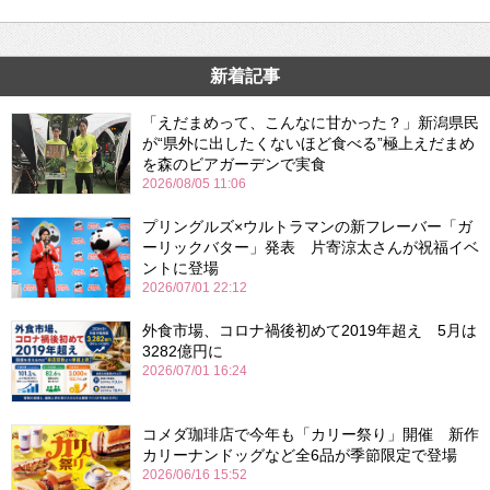
新着記事
「えだまめって、こんなに甘かった？」新潟県民
が“県外に出したくないほど食べる”極上えだまめ
を森のビアガーデンで実食
2026/08/05 11:06
プリングルズ×ウルトラマンの新フレーバー「ガ
ーリックバター」発表 片寄涼太さんが祝福イベ
ントに登場
2026/07/01 22:12
外食市場、コロナ禍後初めて2019年超え 5月は
3282億円に
2026/07/01 16:24
コメダ珈琲店で今年も「カリー祭り」開催 新作
カリーナンドッグなど全6品が季節限定で登場
2026/06/16 15:52