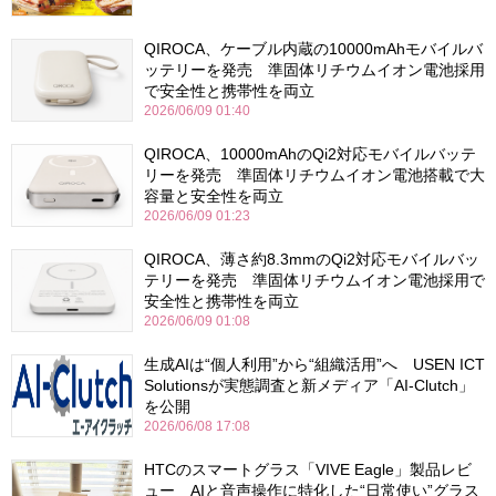
QIROCA、ケーブル内蔵の10000mAhモバイルバ
ッテリーを発売 準固体リチウムイオン電池採用
で安全性と携帯性を両立
2026/06/09 01:40
QIROCA、10000mAhのQi2対応モバイルバッテ
リーを発売 準固体リチウムイオン電池搭載で大
容量と安全性を両立
2026/06/09 01:23
QIROCA、薄さ約8.3mmのQi2対応モバイルバッ
テリーを発売 準固体リチウムイオン電池採用で
安全性と携帯性を両立
2026/06/09 01:08
生成AIは“個人利用”から“組織活用”へ USEN ICT
Solutionsが実態調査と新メディア「AI-Clutch」
を公開
2026/06/08 17:08
HTCのスマートグラス「VIVE Eagle」製品レビ
ュー AIと音声操作に特化した“日常使い”グラス