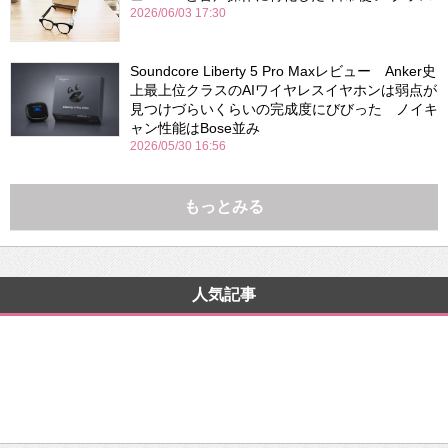
2026/06/03 17:30
Soundcore Liberty 5 Pro Maxレビュー Anker史
上最上位クラスのAIワイヤレスイヤホンは弱点が
見つけづらいくらいの完成度にびびった ノイキ
ャン性能はBose並み
2026/05/30 16:56
もっとみる
人気記事