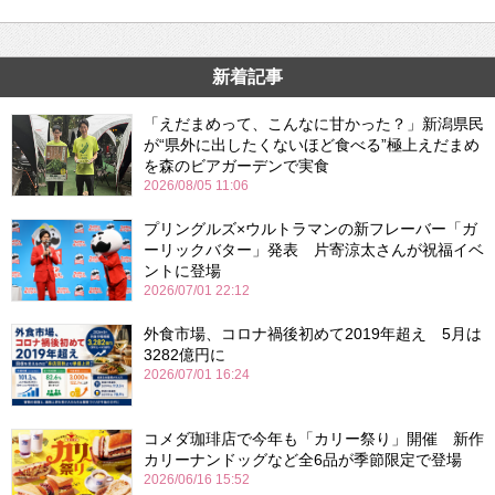
新着記事
「えだまめって、こんなに甘かった？」新潟県民
が“県外に出したくないほど食べる”極上えだまめ
を森のビアガーデンで実食
2026/08/05 11:06
プリングルズ×ウルトラマンの新フレーバー「ガ
ーリックバター」発表 片寄涼太さんが祝福イベ
ントに登場
2026/07/01 22:12
外食市場、コロナ禍後初めて2019年超え 5月は
3282億円に
2026/07/01 16:24
コメダ珈琲店で今年も「カリー祭り」開催 新作
カリーナンドッグなど全6品が季節限定で登場
2026/06/16 15:52