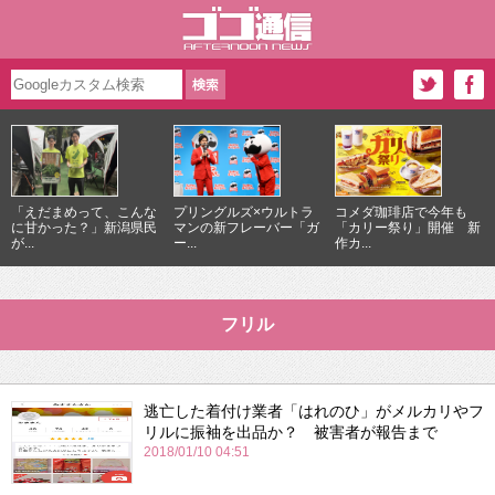
「えだまめって、こんな
プリングルズ×ウルトラ
コメダ珈琲店で今年も
に甘かった？」新潟県民
マンの新フレーバー「ガ
「カリー祭り」開催 新
が...
ー...
作カ...
フリル
逃亡した着付け業者「はれのひ」がメルカリやフ
リルに振袖を出品か？ 被害者が報告まで
2018/01/10 04:51