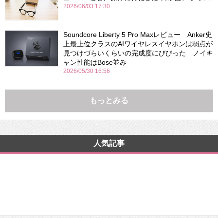
2026/06/03 17:30
Soundcore Liberty 5 Pro Maxレビュー Anker史
上最上位クラスのAIワイヤレスイヤホンは弱点が
見つけづらいくらいの完成度にびびった ノイキ
ャン性能はBose並み
2026/05/30 16:56
もっとみる
人気記事