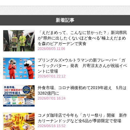
新着記事
「えだまめって、こんなに甘かった？」新潟県民
が“県外に出したくないほど食べる”極上えだまめ
を森のビアガーデンで実食
2026/08/05 11:06
プリングルズ×ウルトラマンの新フレーバー「ガ
ーリックバター」発表 片寄涼太さんが祝福イベ
ントに登場
2026/07/01 22:12
外食市場、コロナ禍後初めて2019年超え 5月は
3282億円に
2026/07/01 16:24
コメダ珈琲店で今年も「カリー祭り」開催 新作
カリーナンドッグなど全6品が季節限定で登場
2026/06/16 15:52