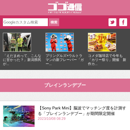
「えだまめって、こんな
プリングルズ×ウルトラ
コメダ珈琲店で今年も
に甘かった？」新潟県民
マンの新フレーバー「ガ
「カリー祭り」開催 新
が...
ー...
作カ...
ブレインランデブー
【Sony Park Mini】脳波でマッチング度を計測す
る「ブレインランデブー」が期間限定開催
2023/10/08 08:29