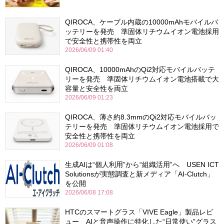
QIROCA、ケーブル内蔵の10000mAhモバイルバ
ッテリーを発売 準固体リチウムイオン電池採用
で安全性と携帯性を両立
2026/06/09 01:40
QIROCA、10000mAhのQi2対応モバイルバッテ
リーを発売 準固体リチウムイオン電池搭載で大
容量と安全性を両立
2026/06/09 01:23
QIROCA、薄さ約8.3mmのQi2対応モバイルバッ
テリーを発売 準固体リチウムイオン電池採用で
安全性と携帯性を両立
2026/06/09 01:08
生成AIは“個人利用”から“組織活用”へ USEN ICT
Solutionsが実態調査と新メディア「AI-Clutch」
を公開
2026/06/08 17:08
HTCのスマートグラス「VIVE Eagle」製品レビ
ュー AIと音声操作に特化した“日常使い”グラス