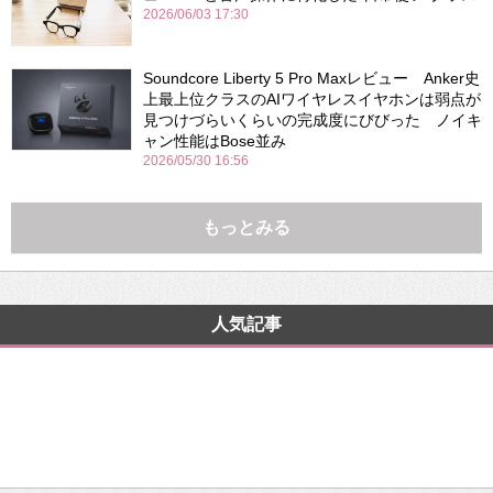
2026/06/03 17:30
Soundcore Liberty 5 Pro Maxレビュー Anker史
上最上位クラスのAIワイヤレスイヤホンは弱点が
見つけづらいくらいの完成度にびびった ノイキ
ャン性能はBose並み
2026/05/30 16:56
もっとみる
人気記事