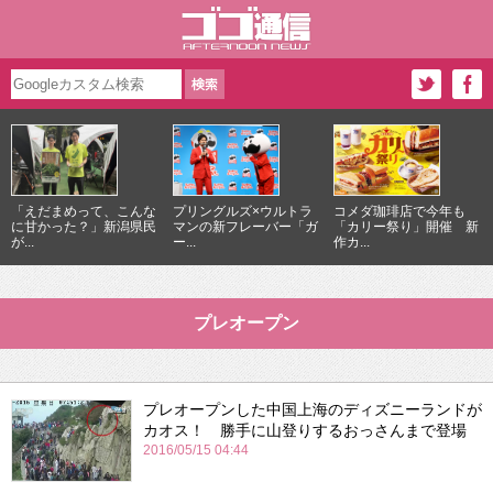
「えだまめって、こんな
プリングルズ×ウルトラ
コメダ珈琲店で今年も
に甘かった？」新潟県民
マンの新フレーバー「ガ
「カリー祭り」開催 新
が...
ー...
作カ...
プレオープン
プレオープンした中国上海のディズニーランドが
カオス！ 勝手に山登りするおっさんまで登場
2016/05/15 04:44