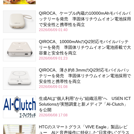
QIROCA、ケーブル内蔵の10000mAhモバイルバ
ッテリーを発売 準固体リチウムイオン電池採用
で安全性と携帯性を両立
2026/06/09 01:40
QIROCA、10000mAhのQi2対応モバイルバッテ
リーを発売 準固体リチウムイオン電池搭載で大
容量と安全性を両立
2026/06/09 01:23
QIROCA、薄さ約8.3mmのQi2対応モバイルバッ
テリーを発売 準固体リチウムイオン電池採用で
安全性と携帯性を両立
2026/06/09 01:08
生成AIは“個人利用”から“組織活用”へ USEN ICT
Solutionsが実態調査と新メディア「AI-Clutch」
を公開
2026/06/08 17:08
HTCのスマートグラス「VIVE Eagle」製品レビ
ュー AIと音声操作に特化した“日常使い”グラス