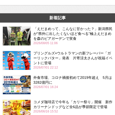
新着記事
「えだまめって、こんなに甘かった？」新潟県民
が“県外に出したくないほど食べる”極上えだまめ
を森のビアガーデンで実食
2026/08/05 11:06
プリングルズ×ウルトラマンの新フレーバー「ガ
ーリックバター」発表 片寄涼太さんが祝福イベ
ントに登場
2026/07/01 22:12
外食市場、コロナ禍後初めて2019年超え 5月は
3282億円に
2026/07/01 16:24
コメダ珈琲店で今年も「カリー祭り」開催 新作
カリーナンドッグなど全6品が季節限定で登場
2026/06/16 15:52