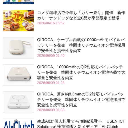
コメダ珈琲店で今年も「カリー祭り」開催 新作
カリーナンドッグなど全6品が季節限定で登場
2026/06/16 15:52
QIROCA、ケーブル内蔵の10000mAhモバイルバ
ッテリーを発売 準固体リチウムイオン電池採用
で安全性と携帯性を両立
2026/06/09 01:40
QIROCA、10000mAhのQi2対応モバイルバッテ
リーを発売 準固体リチウムイオン電池搭載で大
容量と安全性を両立
2026/06/09 01:23
QIROCA、薄さ約8.3mmのQi2対応モバイルバッ
テリーを発売 準固体リチウムイオン電池採用で
安全性と携帯性を両立
2026/06/09 01:08
生成AIは“個人利用”から“組織活用”へ USEN ICT
Solutionsが実態調査と新メディア「AI-Clutch」