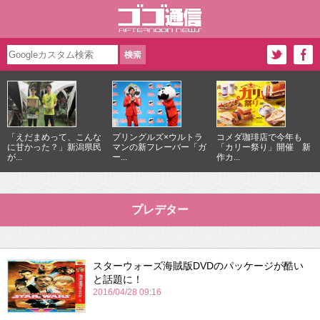
「えだまめって、こんな
プリングルズ×ウルトラ
コメダ珈琲店で今年も
に甘かった？」新潟県民
マンの新フレーバー「ガ
「カリー祭り」開催 新
が...
ー...
作カ...
プレデター
スターウォーズ海賊版DVDのパッケージが酷い
と話題に！
2016/04/28 09:16