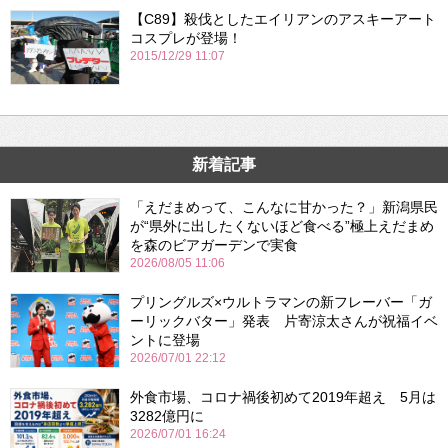
【C89】殺伐としたエイリアンのアスキーアート
コスプレが登場！
2015/12/29 11:07
新着記事
「えだまめって、こんなに甘かった？」新潟県民
が“県外に出したくないほど食べる”極上えだまめ
を森のビアガーデンで実食
2026/08/05 11:06
プリングルズ×ウルトラマンの新フレーバー「ガ
ーリックバター」発表 片寄涼太さんが祝福イベ
ントに登場
2026/07/01 22:12
外食市場、コロナ禍後初めて2019年超え 5月は
3282億円に
2026/07/01 16:24