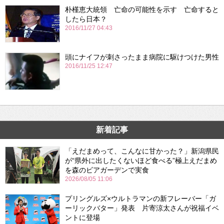
朴槿恵大統領 亡命の可能性を示す 亡命すると
したら日本？
2016/11/27 04:43
頭にナイフが刺さったまま病院に駆けつけた男性
2016/11/25 12:47
新着記事
「えだまめって、こんなに甘かった？」新潟県民
が“県外に出したくないほど食べる”極上えだまめ
を森のビアガーデンで実食
2026/08/05 11:06
プリングルズ×ウルトラマンの新フレーバー「ガ
ーリックバター」発表 片寄涼太さんが祝福イベ
ントに登場