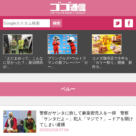
「えだまめって、こんな
プリングルズ×ウルトラ
コメダ珈琲店で今年も
に甘かった？」新潟県民
マンの新フレーバー「ガ
「カリー祭り」開催 新
が...
ー...
作カ...
ペルー
警察がサンタに扮して麻薬密売人を一掃 警察
「サンタだよ～」犯人「マジで？」→ドアを開け
てしまい逮捕
2020/12/18 07:04