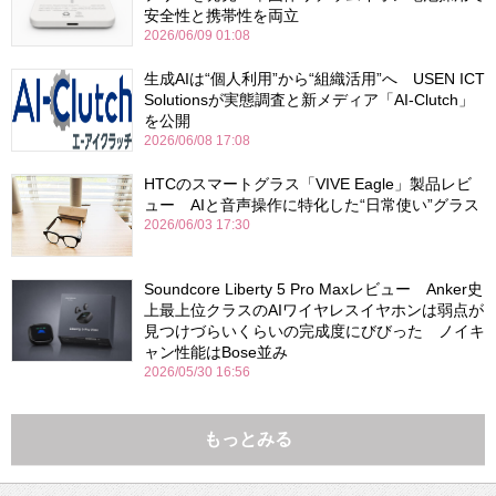
安全性と携帯性を両立
2026/06/09 01:08
生成AIは“個人利用”から“組織活用”へ USEN ICT
Solutionsが実態調査と新メディア「AI-Clutch」
を公開
2026/06/08 17:08
HTCのスマートグラス「VIVE Eagle」製品レビ
ュー AIと音声操作に特化した“日常使い”グラス
2026/06/03 17:30
Soundcore Liberty 5 Pro Maxレビュー Anker史
上最上位クラスのAIワイヤレスイヤホンは弱点が
見つけづらいくらいの完成度にびびった ノイキ
ャン性能はBose並み
2026/05/30 16:56
もっとみる