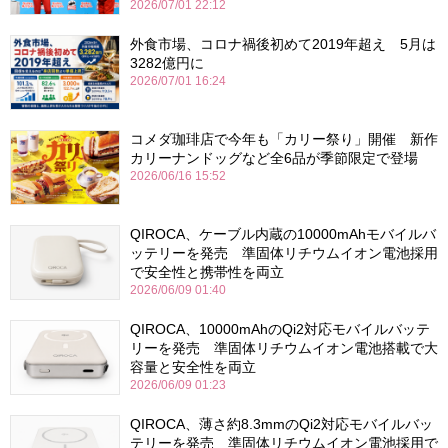
2026/07/01 22:12
外食市場、コロナ禍後初めて2019年超え 5月は
3282億円に
2026/07/01 16:24
コメダ珈琲店で今年も「カリー祭り」開催 新作
カリーナンドッグなど全6品が季節限定で登場
2026/06/16 15:52
QIROCA、ケーブル内蔵の10000mAhモバイルバ
ッテリーを発売 準固体リチウムイオン電池採用
で安全性と携帯性を両立
2026/06/09 01:40
QIROCA、10000mAhのQi2対応モバイルバッテ
リーを発売 準固体リチウムイオン電池搭載で大
容量と安全性を両立
2026/06/09 01:23
QIROCA、薄さ約8.3mmのQi2対応モバイルバッ
テリーを発売 準固体リチウムイオン電池採用で