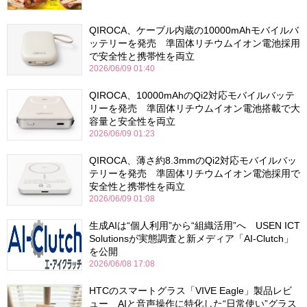
QIROCA、ケーブル内蔵の10000mAhモバイルバ
ッテリーを発売 準固体リチウムイオン電池採用
で安全性と携帯性を両立
2026/06/09 01:40
QIROCA、10000mAhのQi2対応モバイルバッテ
リーを発売 準固体リチウムイオン電池搭載で大
容量と安全性を両立
2026/06/09 01:23
QIROCA、薄さ約8.3mmのQi2対応モバイルバッ
テリーを発売 準固体リチウムイオン電池採用で
安全性と携帯性を両立
2026/06/09 01:08
生成AIは“個人利用”から“組織活用”へ USEN ICT
Solutionsが実態調査と新メディア「AI-Clutch」
を公開
2026/06/08 17:08
HTCのスマートグラス「VIVE Eagle」製品レビ
ュー AIと音声操作に特化した“日常使い”グラス