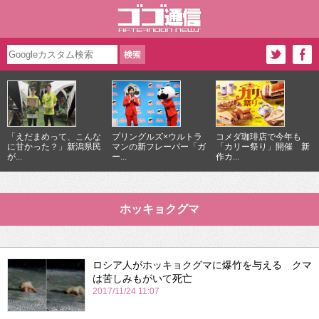
「えだまめって、こんな
プリングルズ×ウルトラ
コメダ珈琲店で今年も
に甘かった？」新潟県民
マンの新フレーバー「ガ
「カリー祭り」開催 新
が...
ー...
作カ...
ホッキョクグマ
ロシア人がホッキョクグマに爆竹を与える クマ
は苦しみもがいて死亡
2017/11/24 11:07