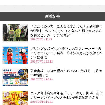
新着記事
「えだまめって、こんなに甘かった？」新潟県民
が“県外に出したくないほど食べる”極上えだまめ
を森のビアガーデンで実食
2026/08/05 11:06
プリングルズ×ウルトラマンの新フレーバー「ガ
ーリックバター」発表 片寄涼太さんが祝福イベ
ントに登場
2026/07/01 22:12
外食市場、コロナ禍後初めて2019年超え 5月は
3282億円に
2026/07/01 16:24
コメダ珈琲店で今年も「カリー祭り」開催 新作
カリーナンドッグなど全6品が季節限定で登場
2026/06/16 15:52