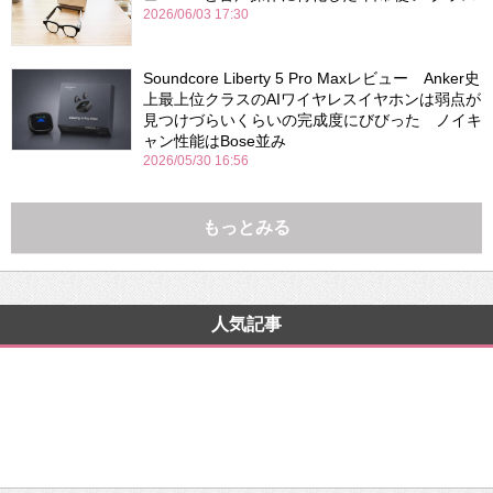
2026/06/03 17:30
Soundcore Liberty 5 Pro Maxレビュー Anker史
上最上位クラスのAIワイヤレスイヤホンは弱点が
見つけづらいくらいの完成度にびびった ノイキ
ャン性能はBose並み
2026/05/30 16:56
もっとみる
人気記事