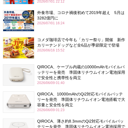
2026/07/01 22:12
外食市場、コロナ禍後初めて2019年超え 5月は
3282億円に
2026/07/01 16:24
コメダ珈琲店で今年も「カリー祭り」開催 新作
カリーナンドッグなど全6品が季節限定で登場
2026/06/16 15:52
QIROCA、ケーブル内蔵の10000mAhモバイルバ
ッテリーを発売 準固体リチウムイオン電池採用
で安全性と携帯性を両立
2026/06/09 01:40
QIROCA、10000mAhのQi2対応モバイルバッテ
リーを発売 準固体リチウムイオン電池搭載で大
容量と安全性を両立
2026/06/09 01:23
QIROCA、薄さ約8.3mmのQi2対応モバイルバッ
テリーを発売 準固体リチウムイオン電池採用で