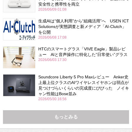
安全性と携帯性を両立
2026/06/09 01:08
生成AIは“個人利用”から“組織活用”へ USEN ICT
Solutionsが実態調査と新メディア「AI-Clutch」
を公開
2026/06/08 17:08
HTCのスマートグラス「VIVE Eagle」製品レビ
ュー AIと音声操作に特化した“日常使い”グラス
2026/06/03 17:30
Soundcore Liberty 5 Pro Maxレビュー Anker史
上最上位クラスのAIワイヤレスイヤホンは弱点が
見つけづらいくらいの完成度にびびった ノイキ
ャン性能はBose並み
2026/05/30 16:56
もっとみる