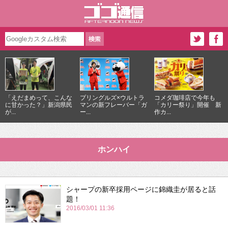
「えだまめって、こんな
プリングルズ×ウルトラ
コメダ珈琲店で今年も
に甘かった？」新潟県民
マンの新フレーバー「ガ
「カリー祭り」開催 新
が...
ー...
作カ...
ホンハイ
シャープの新卒採用ページに錦織圭が居ると話
題！
2016/03/01 11:36