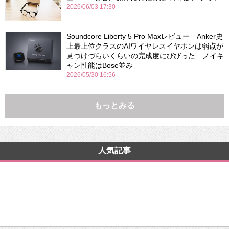
2026/06/03 17:30
Soundcore Liberty 5 Pro Maxレビュー Anker史
上最上位クラスのAIワイヤレスイヤホンは弱点が
見つけづらいくらいの完成度にびびった ノイキ
ャン性能はBose並み
2026/05/30 16:56
もっとみる
人気記事