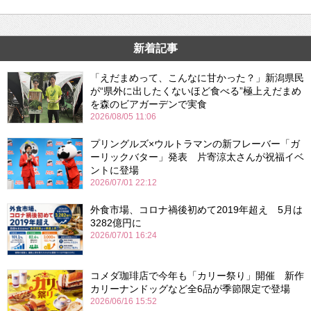
新着記事
「えだまめって、こんなに甘かった？」新潟県民
が“県外に出したくないほど食べる”極上えだまめ
を森のビアガーデンで実食
2026/08/05 11:06
プリングルズ×ウルトラマンの新フレーバー「ガ
ーリックバター」発表 片寄涼太さんが祝福イベ
ントに登場
2026/07/01 22:12
外食市場、コロナ禍後初めて2019年超え 5月は
3282億円に
2026/07/01 16:24
コメダ珈琲店で今年も「カリー祭り」開催 新作
カリーナンドッグなど全6品が季節限定で登場
2026/06/16 15:52