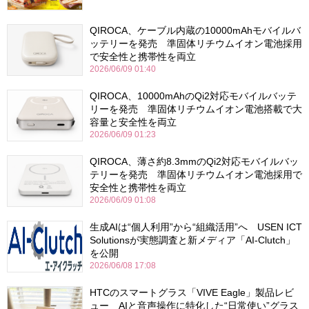
QIROCA、ケーブル内蔵の10000mAhモバイルバ
ッテリーを発売 準固体リチウムイオン電池採用
で安全性と携帯性を両立
2026/06/09 01:40
QIROCA、10000mAhのQi2対応モバイルバッテ
リーを発売 準固体リチウムイオン電池搭載で大
容量と安全性を両立
2026/06/09 01:23
QIROCA、薄さ約8.3mmのQi2対応モバイルバッ
テリーを発売 準固体リチウムイオン電池採用で
安全性と携帯性を両立
2026/06/09 01:08
生成AIは“個人利用”から“組織活用”へ USEN ICT
Solutionsが実態調査と新メディア「AI-Clutch」
を公開
2026/06/08 17:08
HTCのスマートグラス「VIVE Eagle」製品レビ
ュー AIと音声操作に特化した“日常使い”グラス