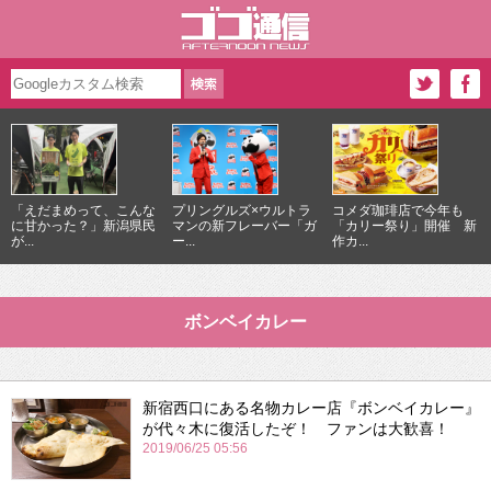
「えだまめって、こんな
プリングルズ×ウルトラ
コメダ珈琲店で今年も
に甘かった？」新潟県民
マンの新フレーバー「ガ
「カリー祭り」開催 新
が...
ー...
作カ...
ボンベイカレー
新宿西口にある名物カレー店『ボンベイカレー』
が代々木に復活したぞ！ ファンは大歓喜！
2019/06/25 05:56