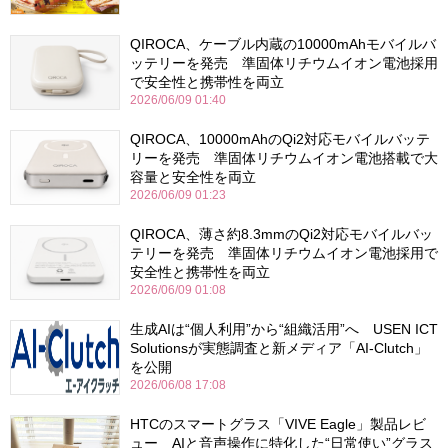
QIROCA、ケーブル内蔵の10000mAhモバイルバ
ッテリーを発売 準固体リチウムイオン電池採用
で安全性と携帯性を両立
2026/06/09 01:40
QIROCA、10000mAhのQi2対応モバイルバッテ
リーを発売 準固体リチウムイオン電池搭載で大
容量と安全性を両立
2026/06/09 01:23
QIROCA、薄さ約8.3mmのQi2対応モバイルバッ
テリーを発売 準固体リチウムイオン電池採用で
安全性と携帯性を両立
2026/06/09 01:08
生成AIは“個人利用”から“組織活用”へ USEN ICT
Solutionsが実態調査と新メディア「AI-Clutch」
を公開
2026/06/08 17:08
HTCのスマートグラス「VIVE Eagle」製品レビ
ュー AIと音声操作に特化した“日常使い”グラス