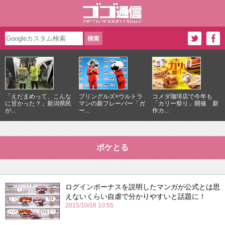
「えだまめって、こんな
プリングルズ×ウルトラ
コメダ珈琲店で今年も
に甘かった？」新潟県民
マンの新フレーバー「ガ
「カリー祭り」開催 新
が...
ー...
作カ...
ポケとる
ログインボーナスを説明したマンガが公式とは思
えないくらい自虐で分かりやすいと話題に！
2015/10/16 10:55