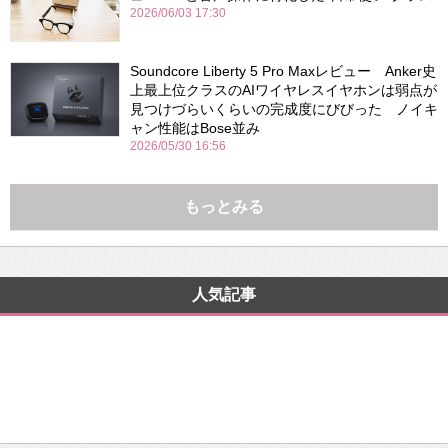
2026/06/03 17:30
Soundcore Liberty 5 Pro Maxレビュー Anker史
上最上位クラスのAIワイヤレスイヤホンは弱点が
見つけづらいくらいの完成度にびびった ノイキ
ャン性能はBose並み
2026/05/30 16:56
もっとみる
人気記事