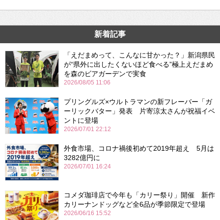
新着記事
「えだまめって、こんなに甘かった？」新潟県民
が“県外に出したくないほど食べる”極上えだまめ
を森のビアガーデンで実食
2026/08/05 11:06
プリングルズ×ウルトラマンの新フレーバー「ガ
ーリックバター」発表 片寄涼太さんが祝福イベ
ントに登場
2026/07/01 22:12
外食市場、コロナ禍後初めて2019年超え 5月は
3282億円に
2026/07/01 16:24
コメダ珈琲店で今年も「カリー祭り」開催 新作
カリーナンドッグなど全6品が季節限定で登場
2026/06/16 15:52