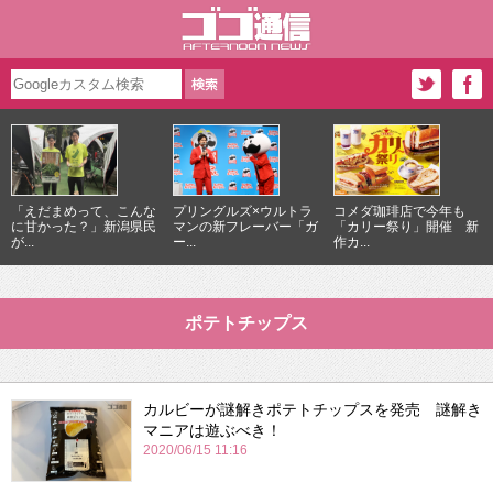
「えだまめって、こんな
プリングルズ×ウルトラ
コメダ珈琲店で今年も
に甘かった？」新潟県民
マンの新フレーバー「ガ
「カリー祭り」開催 新
が...
ー...
作カ...
ポテトチップス
カルビーが謎解きポテトチップスを発売 謎解き
マニアは遊ぶべき！
2020/06/15 11:16