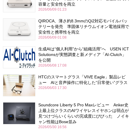
容量と安全性を両立
2026/06/09 01:23
QIROCA、薄さ約8.3mmのQi2対応モバイルバッ
テリーを発売 準固体リチウムイオン電池採用で
安全性と携帯性を両立
2026/06/09 01:08
生成AIは“個人利用”から“組織活用”へ USEN ICT
Solutionsが実態調査と新メディア「AI-Clutch」
を公開
2026/06/08 17:08
HTCのスマートグラス「VIVE Eagle」製品レビ
ュー AIと音声操作に特化した“日常使い”グラス
2026/06/03 17:30
Soundcore Liberty 5 Pro Maxレビュー Anker史
上最上位クラスのAIワイヤレスイヤホンは弱点が
見つけづらいくらいの完成度にびびった ノイキ
ャン性能はBose並み
2026/05/30 16:56