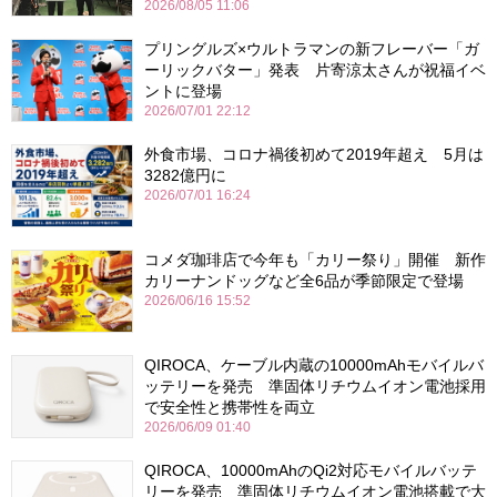
2026/08/05 11:06
プリングルズ×ウルトラマンの新フレーバー「ガ
ーリックバター」発表 片寄涼太さんが祝福イベ
ントに登場
2026/07/01 22:12
外食市場、コロナ禍後初めて2019年超え 5月は
3282億円に
2026/07/01 16:24
コメダ珈琲店で今年も「カリー祭り」開催 新作
カリーナンドッグなど全6品が季節限定で登場
2026/06/16 15:52
QIROCA、ケーブル内蔵の10000mAhモバイルバ
ッテリーを発売 準固体リチウムイオン電池採用
で安全性と携帯性を両立
2026/06/09 01:40
QIROCA、10000mAhのQi2対応モバイルバッテ
リーを発売 準固体リチウムイオン電池搭載で大