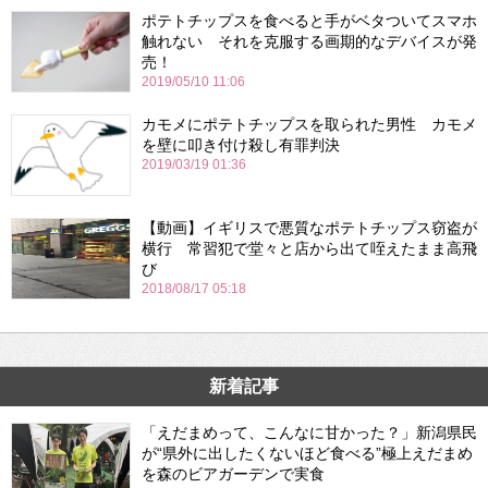
ポテトチップスを食べると手がベタついてスマホ
触れない それを克服する画期的なデバイスが発
売！
2019/05/10 11:06
カモメにポテトチップスを取られた男性 カモメ
を壁に叩き付け殺し有罪判決
2019/03/19 01:36
【動画】イギリスで悪質なポテトチップス窃盗が
横行 常習犯で堂々と店から出て咥えたまま高飛
び
2018/08/17 05:18
新着記事
「えだまめって、こんなに甘かった？」新潟県民
が“県外に出したくないほど食べる”極上えだまめ
を森のビアガーデンで実食