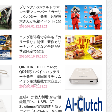
プリングルズ×ウルトラマ
ンの新フレーバー「ガーリ
ックバター」発表 片寄涼
太さんが祝福イベントに登
場
2026/07/01 22:12:21
コメダ珈琲店で今年も「カ
リー祭り」開催 新作カリ
ーナンドッグなど全6品が
季節限定で登場
2026/06/16 15:52:30
QIROCA、10000mAhの
Qi2対応モバイルバッテリ
ーを発売 準固体リチウム
イオン電池搭載で大容量と
安全性を両立
2026/06/09 01:23:22
生成AIは“個人利用”から“組
織活用”へ USEN ICT
Solutionsが実態調査と新メ
ディア「AI-Clutch」を公開