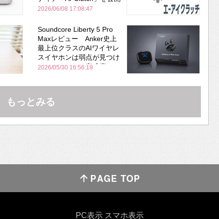
2026/06/08 17:08:47
Soundcore Liberty 5 Pro
Maxレビュー Anker史上
最上位クラスのAIワイヤレ
スイヤホンは弱点が見つけ
づらいくらいの完成度にび
2026/05/30 16:56:19
びった ノイキャン性能は
Bose並み
もっとみる
PC表示
スマホ表示