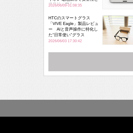
携帯性を両立
2026/06/09 01:08:35
HTCのスマートグラス
「VIVE Eagle」製品レビュ
ー AIと音声操作に特化し
た“日常使い”グラス
2026/06/03 17:30:42