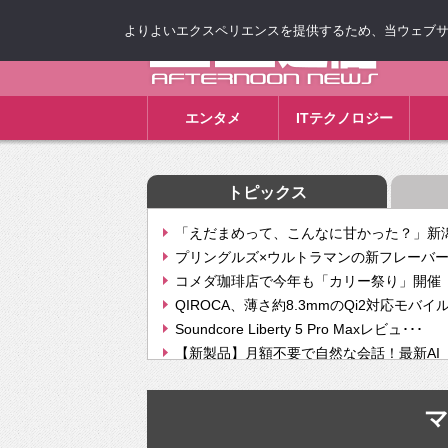
よりよいエクスペリエンスを提供するため、当ウェブサイト
ゴゴ通信
エンタメ
ITテクノロジー
トピックス
「えだまめって、こんなに甘かった？」新潟
プリングルズ×ウルトラマンの新フレーバー
コメダ珈琲店で今年も「カリー祭り」開催 
QIROCA、薄さ約8.3mmのQi2対応モバイ
Soundcore Liberty 5 Pro Maxレビュ･･･
【新製品】月額不要で自然な会話！最新AI（GPT
【次世代の没入感と生産性】VITURE Luma Ul
Geminiが音楽生成「Create music」機能提
挫折率8割の壁をAIで突破。ジャストシステ