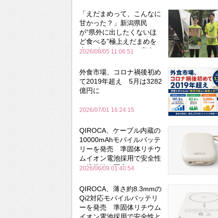
「えだまめって、こんなに
甘かった？」新潟県民
が“県外に出したくないほ
ど食べる”極上えだまめを
森のビアガーデンで実食
2026/08/05 11:06:51
外食市場、コロナ禍後初め
て2019年超え 5月は3282
億円に
2026/07/01 16:24:15
QIROCA、ケーブル内蔵の
10000mAhモバイルバッテ
リーを発売 準固体リチウ
ムイオン電池採用で安全性
と携帯性を両立
2026/06/09 01:40:54
QIROCA、薄さ約8.3mmの
Qi2対応モバイルバッテリ
ーを発売 準固体リチウム
イオン電池採用で安全性と