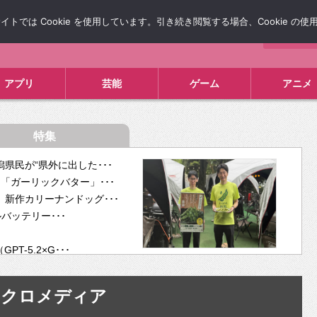
では Cookie を使用しています。引き続き閲覧する場合、Cookie の
について
広告掲載について
お問い合わせ
タレコミ
アプリ
芸能
ゲーム
アニメ
特集
県民が“県外に出した･･･
「ガーリックバター」･･･
新作カリーナンドッグ･･･
ルバッテリー･･･
-5.2×G･･･
tra･･･
供開･･･
マクロメディア
ム、”自分が今話し･･･