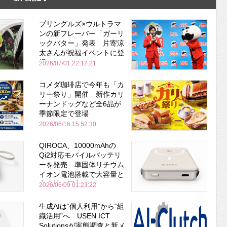
プリングルズ×ウルトラマ
ンの新フレーバー「ガーリ
ックバター」発表 片寄涼
太さんが祝福イベントに登
場
2026/07/01 22:12:21
コメダ珈琲店で今年も「カ
リー祭り」開催 新作カリ
ーナンドッグなど全6品が
季節限定で登場
2026/06/16 15:52:30
QIROCA、10000mAhの
Qi2対応モバイルバッテリ
ーを発売 準固体リチウム
イオン電池搭載で大容量と
安全性を両立
2026/06/09 01:23:22
生成AIは“個人利用”から“組
織活用”へ USEN ICT
Solutionsが実態調査と新メ