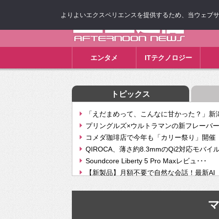
よりよいエクスペリエンスを提供するため、当ウェブサイト
ゴゴ通信
エンタメ
ITテクノロジー
トピックス
「えだまめって、こんなに甘かった？」新潟
プリングルズ×ウルトラマンの新フレーバー
コメダ珈琲店で今年も「カリー祭り」開催 
QIROCA、薄さ約8.3mmのQi2対応モバイ
Soundcore Liberty 5 Pro Maxレビュ･･･
【新製品】月額不要で自然な会話！最新AI（GPT
【次世代の没入感と生産性】VITURE Luma Ul
Geminiが音楽生成「Create music」機能提
挫折率8割の壁をAIで突破。ジャストシステ