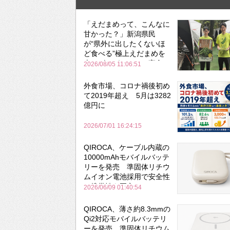
「えだまめって、こんなに
甘かった？」新潟県民
が“県外に出したくないほ
ど食べる”極上えだまめを
森のビアガーデンで実食
2026/08/05 11:06:51
外食市場、コロナ禍後初め
て2019年超え 5月は3282
億円に
2026/07/01 16:24:15
QIROCA、ケーブル内蔵の
10000mAhモバイルバッテ
リーを発売 準固体リチウ
ムイオン電池採用で安全性
と携帯性を両立
2026/06/09 01:40:54
QIROCA、薄さ約8.3mmの
Qi2対応モバイルバッテリ
ーを発売 準固体リチウム