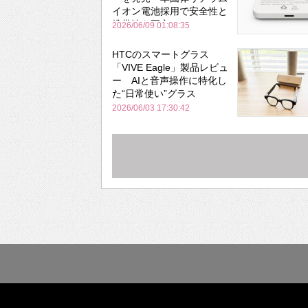
イオン電池採用で安全性と
携帯性を両立
2026/06/09 01:08:35
HTCのスマートグラス
「VIVE Eagle」製品レビュ
ー AIと音声操作に特化し
た“日常使い”グラス
2026/06/03 17:30:42