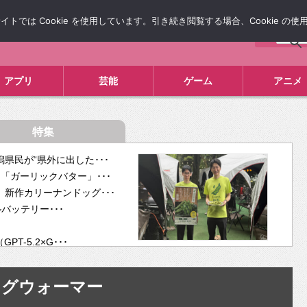
では Cookie を使用しています。引き続き閲覧する場合、Cookie の
について
広告掲載について
お問い合わせ
タレコミ
アプリ
芸能
ゲーム
アニメ
特集
県民が“県外に出した･･･
「ガーリックバター」･･･
新作カリーナンドッグ･･･
ルバッテリー･･･
-5.2×G･･･
tra･･･
供開･･･
マグウォーマー
ム、”自分が今話し･･･