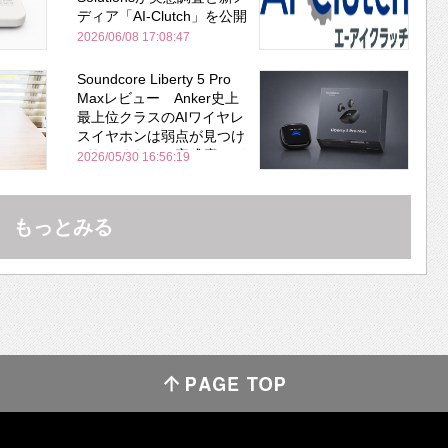
ディア「AI-Clutch」を公開
2026/06/08 17:08:47
Soundcore Liberty 5 Pro
Maxレビュー Anker史上
最上位クラスのAIワイヤレ
スイヤホンは弱点が見つけ
づらいくらいの完成度にび
2026/05/30 16:56:19
びった ノイキャン性能は
Bose並み
もっとみる