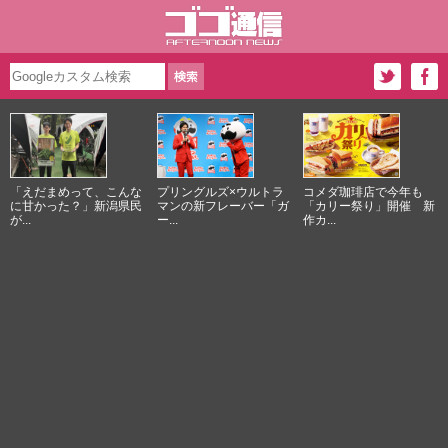
「えだまめって、こんな
プリングルズ×ウルトラ
コメダ珈琲店で今年も
に甘かった？」新潟県民
マンの新フレーバー「ガ
「カリー祭り」開催 新
が...
ー...
作カ...