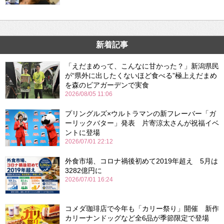
新着記事
「えだまめって、こんなに甘かった？」新潟県民
が“県外に出したくないほど食べる”極上えだまめ
を森のビアガーデンで実食
2026/08/05 11:06
プリングルズ×ウルトラマンの新フレーバー「ガ
ーリックバター」発表 片寄涼太さんが祝福イベ
ントに登場
2026/07/01 22:12
外食市場、コロナ禍後初めて2019年超え 5月は
3282億円に
2026/07/01 16:24
コメダ珈琲店で今年も「カリー祭り」開催 新作
カリーナンドッグなど全6品が季節限定で登場