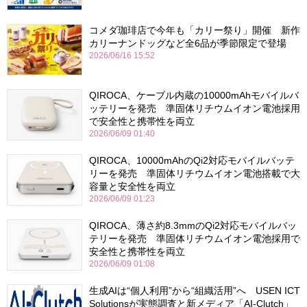
コメダ珈琲店で今年も「カリー祭り」開催 新作
カリーナンドッグなど全6品が季節限定で登場
2026/06/16 15:52
QIROCA、ケーブル内蔵の10000mAhモバイルバ
ッテリーを発売 準固体リチウムイオン電池採用
で安全性と携帯性を両立
2026/06/09 01:40
QIROCA、10000mAhのQi2対応モバイルバッテ
リーを発売 準固体リチウムイオン電池搭載で大
容量と安全性を両立
2026/06/09 01:23
QIROCA、薄さ約8.3mmのQi2対応モバイルバッ
テリーを発売 準固体リチウムイオン電池採用で
安全性と携帯性を両立
2026/06/09 01:08
生成AIは“個人利用”から“組織活用”へ USEN ICT
Solutionsが実態調査と新メディア「AI-Clutch」