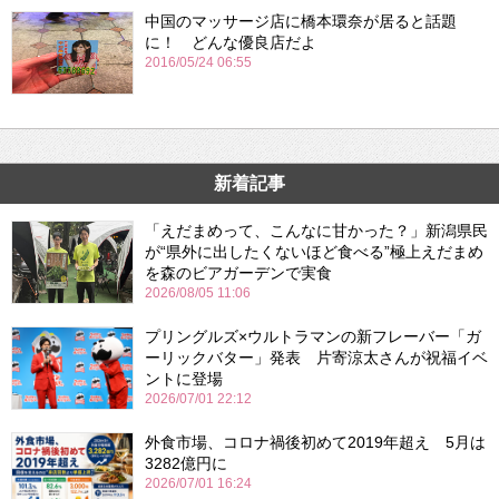
中国のマッサージ店に橋本環奈が居ると話題
に！ どんな優良店だよ
2016/05/24 06:55
新着記事
「えだまめって、こんなに甘かった？」新潟県民
が“県外に出したくないほど食べる”極上えだまめ
を森のビアガーデンで実食
2026/08/05 11:06
プリングルズ×ウルトラマンの新フレーバー「ガ
ーリックバター」発表 片寄涼太さんが祝福イベ
ントに登場
2026/07/01 22:12
外食市場、コロナ禍後初めて2019年超え 5月は
3282億円に
2026/07/01 16:24