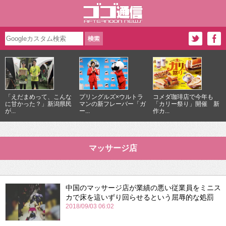
「えだまめって、こんな
プリングルズ×ウルトラ
コメダ珈琲店で今年も
に甘かった？」新潟県民
マンの新フレーバー「ガ
「カリー祭り」開催 新
が...
ー...
作カ...
マッサージ店
中国のマッサージ店が業績の悪い従業員をミニス
カで床を這いずり回らせるという屈辱的な処罰
2018/09/03 06:02