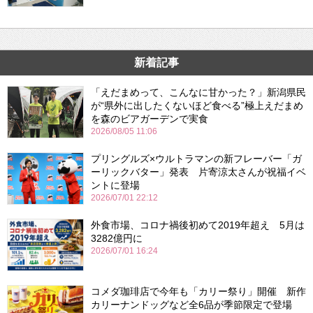
新着記事
「えだまめって、こんなに甘かった？」新潟県民
が“県外に出したくないほど食べる”極上えだまめ
を森のビアガーデンで実食
2026/08/05 11:06
プリングルズ×ウルトラマンの新フレーバー「ガ
ーリックバター」発表 片寄涼太さんが祝福イベ
ントに登場
2026/07/01 22:12
外食市場、コロナ禍後初めて2019年超え 5月は
3282億円に
2026/07/01 16:24
コメダ珈琲店で今年も「カリー祭り」開催 新作
カリーナンドッグなど全6品が季節限定で登場