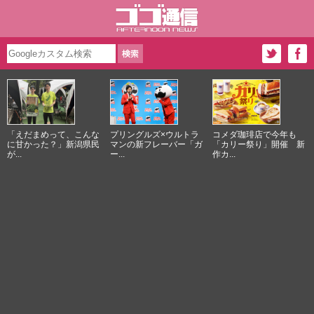
「えだまめって、こんな
プリングルズ×ウルトラ
コメダ珈琲店で今年も
に甘かった？」新潟県民
マンの新フレーバー「ガ
「カリー祭り」開催 新
が...
ー...
作カ...