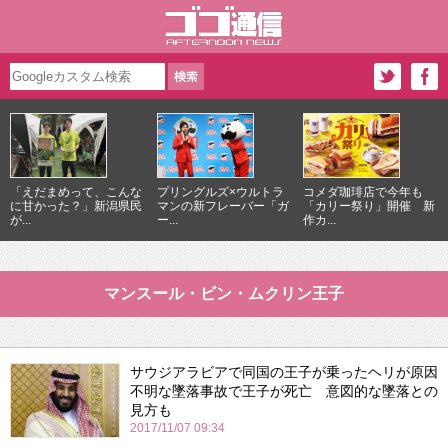
「えだまめって、こんな
プリングルズ×ウルトラ
コメダ珈琲店で今年も
に甘かった？」新潟県民
マンの新フレーバー「ガ
「カリー祭り」開催 新
が...
ー...
作カ...
マンスール・ビン・ムクリン王子
サウジアラビアで同国の王子が乗ったヘリが原因
不明な墜落事故で王子が死亡 意図的な墜落との
見方も
2017/11/07 09:34