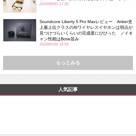
2026/06/03 17:30
Soundcore Liberty 5 Pro Maxレビュー Anker史
上最上位クラスのAIワイヤレスイヤホンは弱点が
見つけづらいくらいの完成度にびびった ノイキ
ャン性能はBose並み
2026/05/30 16:56
もっとみる
人気記事