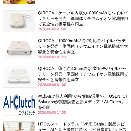
QIROCA、ケーブル内蔵の10000mAhモバイルバ
ッテリーを発売 準固体リチウムイオン電池採用
で安全性と携帯性を両立
2026/06/09 01:40
QIROCA、10000mAhのQi2対応モバイルバッテ
リーを発売 準固体リチウムイオン電池搭載で大
容量と安全性を両立
2026/06/09 01:23
QIROCA、薄さ約8.3mmのQi2対応モバイルバッ
テリーを発売 準固体リチウムイオン電池採用で
安全性と携帯性を両立
2026/06/09 01:08
生成AIは“個人利用”から“組織活用”へ USEN ICT
Solutionsが実態調査と新メディア「AI-Clutch」
を公開
2026/06/08 17:08
HTCのスマートグラス「VIVE Eagle」製品レビ
ュー AIと音声操作に特化した“日常使い”グラス