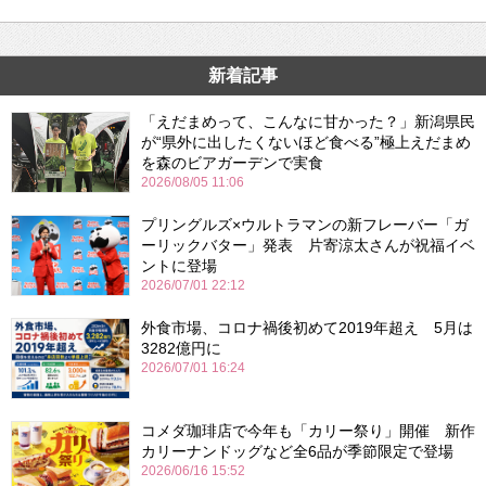
新着記事
「えだまめって、こんなに甘かった？」新潟県民
が“県外に出したくないほど食べる”極上えだまめ
を森のビアガーデンで実食
2026/08/05 11:06
プリングルズ×ウルトラマンの新フレーバー「ガ
ーリックバター」発表 片寄涼太さんが祝福イベ
ントに登場
2026/07/01 22:12
外食市場、コロナ禍後初めて2019年超え 5月は
3282億円に
2026/07/01 16:24
コメダ珈琲店で今年も「カリー祭り」開催 新作
カリーナンドッグなど全6品が季節限定で登場
2026/06/16 15:52