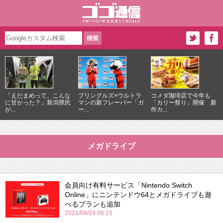
「えだまめって、こんな
プリングルズ×ウルトラ
コメダ珈琲店で今年も
に甘かった？」新潟県民
マンの新フレーバー「ガ
「カリー祭り」開催 新
が...
ー...
作カ...
メガドライブ
会員向け有料サービス「Nintendo Switch
Online」にニンテンドウ64とメガドライブも遊
べるプランも追加
2021/09/24 08:15