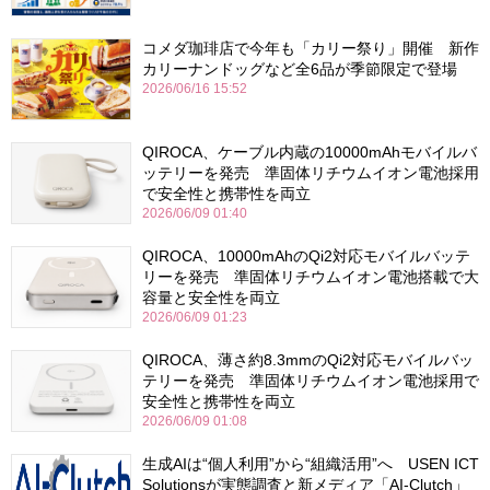
コメダ珈琲店で今年も「カリー祭り」開催 新作
カリーナンドッグなど全6品が季節限定で登場
2026/06/16 15:52
QIROCA、ケーブル内蔵の10000mAhモバイルバ
ッテリーを発売 準固体リチウムイオン電池採用
で安全性と携帯性を両立
2026/06/09 01:40
QIROCA、10000mAhのQi2対応モバイルバッテ
リーを発売 準固体リチウムイオン電池搭載で大
容量と安全性を両立
2026/06/09 01:23
QIROCA、薄さ約8.3mmのQi2対応モバイルバッ
テリーを発売 準固体リチウムイオン電池採用で
安全性と携帯性を両立
2026/06/09 01:08
生成AIは“個人利用”から“組織活用”へ USEN ICT
Solutionsが実態調査と新メディア「AI-Clutch」