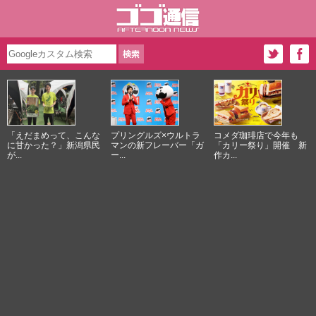
「えだまめって、こんな
プリングルズ×ウルトラ
コメダ珈琲店で今年も
に甘かった？」新潟県民
マンの新フレーバー「ガ
「カリー祭り」開催 新
が...
ー...
作カ...