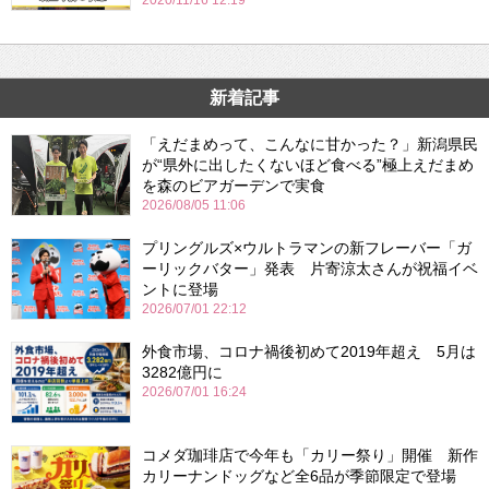
2020/11/16 12:19
新着記事
「えだまめって、こんなに甘かった？」新潟県民
が“県外に出したくないほど食べる”極上えだまめ
を森のビアガーデンで実食
2026/08/05 11:06
プリングルズ×ウルトラマンの新フレーバー「ガ
ーリックバター」発表 片寄涼太さんが祝福イベ
ントに登場
2026/07/01 22:12
外食市場、コロナ禍後初めて2019年超え 5月は
3282億円に
2026/07/01 16:24
コメダ珈琲店で今年も「カリー祭り」開催 新作
カリーナンドッグなど全6品が季節限定で登場