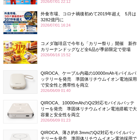
2026/07/01 22:12
外食市場、コロナ禍後初めて2019年超え 5月は
3282億円に
2026/07/01 16:24
コメダ珈琲店で今年も「カリー祭り」開催 新作
カリーナンドッグなど全6品が季節限定で登場
2026/06/16 15:52
QIROCA、ケーブル内蔵の10000mAhモバイルバ
ッテリーを発売 準固体リチウムイオン電池採用
で安全性と携帯性を両立
2026/06/09 01:40
QIROCA、10000mAhのQi2対応モバイルバッテ
リーを発売 準固体リチウムイオン電池搭載で大
容量と安全性を両立
2026/06/09 01:23
QIROCA、薄さ約8.3mmのQi2対応モバイルバッ
テリーを発売 準固体リチウムイオン電池採用で