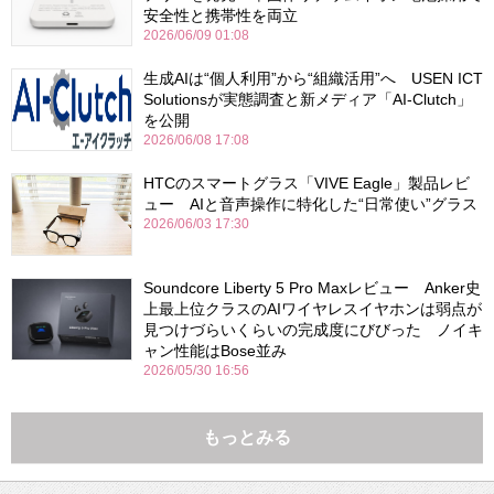
安全性と携帯性を両立
2026/06/09 01:08
生成AIは“個人利用”から“組織活用”へ USEN ICT
Solutionsが実態調査と新メディア「AI-Clutch」
を公開
2026/06/08 17:08
HTCのスマートグラス「VIVE Eagle」製品レビ
ュー AIと音声操作に特化した“日常使い”グラス
2026/06/03 17:30
Soundcore Liberty 5 Pro Maxレビュー Anker史
上最上位クラスのAIワイヤレスイヤホンは弱点が
見つけづらいくらいの完成度にびびった ノイキ
ャン性能はBose並み
2026/05/30 16:56
もっとみる