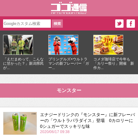
「えだまめって、こんな
プリングルズ×ウルトラ
コメダ珈琲店で今年も
に甘かった？」新潟県民
マンの新フレーバー「ガ
「カリー祭り」開催 新
が...
ー...
作カ...
モンスター
エナジードリンクの『モンスター』に新フレーバ
ーの「ウルトラパラダイス」登場 0カロリーに
0シュガーでスッキリな味
2020/06/17 09:38