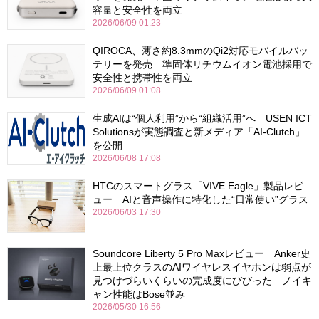
容量と安全性を両立
2026/06/09 01:23
QIROCA、薄さ約8.3mmのQi2対応モバイルバッ
テリーを発売 準固体リチウムイオン電池採用で
安全性と携帯性を両立
2026/06/09 01:08
生成AIは“個人利用”から“組織活用”へ USEN ICT
Solutionsが実態調査と新メディア「AI-Clutch」
を公開
2026/06/08 17:08
HTCのスマートグラス「VIVE Eagle」製品レビ
ュー AIと音声操作に特化した“日常使い”グラス
2026/06/03 17:30
Soundcore Liberty 5 Pro Maxレビュー Anker史
上最上位クラスのAIワイヤレスイヤホンは弱点が
見つけづらいくらいの完成度にびびった ノイキ
ャン性能はBose並み
2026/05/30 16:56