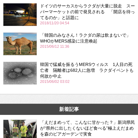
ドイツのサーカスからラクダが大量に脱走 スー
パーマーケットの前で発見される 「開店を待っ
てるのか」と話題に
2018/11/20 04:54
「韓国のみなさん！ラクダの尿は飲まないで」
WHOがMERS感染に注意喚起
2015/06/12 11:36
韓国で猛威を振るうMERSウィルス 1人目の死
亡者 隔離者は682人に急増 ラクダイベントも
何故か中止
2015/06/02 03:02
新着記事
「えだまめって、こんなに甘かった？」新潟県民
が“県外に出したくないほど食べる”極上えだまめ
を森のビアガーデンで実食