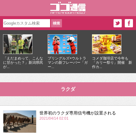
「えだまめって、こんな
プリングルズ×ウルトラ
コメダ珈琲店で今年も
に甘かった？」新潟県民
マンの新フレーバー「ガ
「カリー祭り」開催 新
が...
ー...
作カ...
ラクダ
世界初のラクダ専用信号機が設置される
2021/04/14 02:01