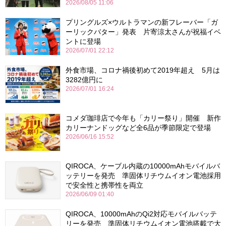
2026/08/05 11:06
プリングルズ×ウルトラマンの新フレーバー「ガ
ーリックバター」発表 片寄涼太さんが祝福イベ
ントに登場
2026/07/01 22:12
外食市場、コロナ禍後初めて2019年超え 5月は
3282億円に
2026/07/01 16:24
コメダ珈琲店で今年も「カリー祭り」開催 新作
カリーナンドッグなど全6品が季節限定で登場
2026/06/16 15:52
QIROCA、ケーブル内蔵の10000mAhモバイルバ
ッテリーを発売 準固体リチウムイオン電池採用
で安全性と携帯性を両立
2026/06/09 01:40
QIROCA、10000mAhのQi2対応モバイルバッテ
リーを発売 準固体リチウムイオン電池搭載で大