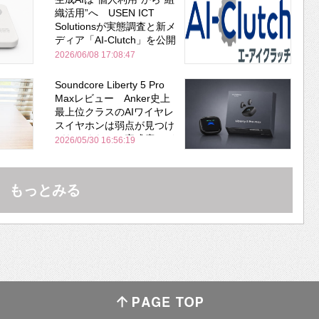
織活用”へ USEN ICT
Solutionsが実態調査と新メ
ディア「AI-Clutch」を公開
2026/06/08 17:08:47
Soundcore Liberty 5 Pro
Maxレビュー Anker史上
最上位クラスのAIワイヤレ
スイヤホンは弱点が見つけ
づらいくらいの完成度にび
2026/05/30 16:56:19
びった ノイキャン性能は
Bose並み
もっとみる