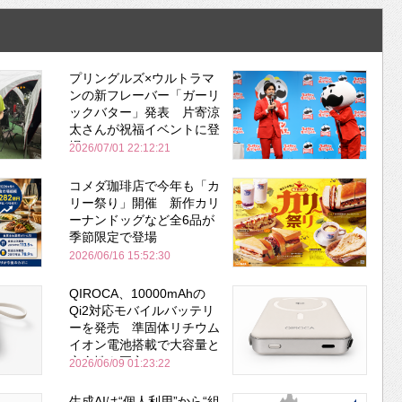
プリングルズ×ウルトラマ
ンの新フレーバー「ガーリ
ックバター」発表 片寄涼
太さんが祝福イベントに登
場
2026/07/01 22:12:21
コメダ珈琲店で今年も「カ
リー祭り」開催 新作カリ
ーナンドッグなど全6品が
季節限定で登場
2026/06/16 15:52:30
QIROCA、10000mAhの
Qi2対応モバイルバッテリ
ーを発売 準固体リチウム
イオン電池搭載で大容量と
安全性を両立
2026/06/09 01:23:22
生成AIは“個人利用”から“組