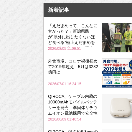
新着記事
「えだまめって、こんなに
甘かった？」新潟県民
が“県外に出したくないほ
ど食べる”極上えだまめを
森のビアガーデンで実食
2026/08/05 11:06:51
外食市場、コロナ禍後初め
て2019年超え 5月は3282
億円に
2026/07/01 16:24:15
QIROCA、ケーブル内蔵の
10000mAhモバイルバッテ
リーを発売 準固体リチウ
ムイオン電池採用で安全性
と携帯性を両立
2026/06/09 01:40:54
QIROCA、薄さ約8.3mmの