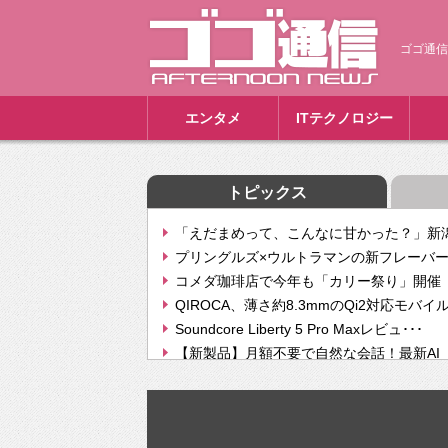
ゴゴ通信
エンタメ
ITテクノロジー
トピックス
「えだまめって、こんなに甘かった？」新潟
プリングルズ×ウルトラマンの新フレーバー
コメダ珈琲店で今年も「カリー祭り」開催 
QIROCA、薄さ約8.3mmのQi2対応モバイ
Soundcore Liberty 5 Pro Maxレビュ･･･
【新製品】月額不要で自然な会話！最新AI（GPT
【次世代の没入感と生産性】VITURE Luma Ul
Geminiが音楽生成「Create music」機能提
挫折率8割の壁をAIで突破。ジャストシステ