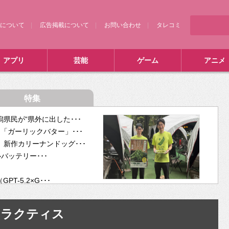
について
広告掲載について
お問い合わせ
タレコミ
アプリ
芸能
ゲーム
アニメ
特集
県民が“県外に出した･･･
「ガーリックバター」･･･
新作カリーナンドッグ･･･
ルバッテリー･･･
-5.2×G･･･
tra･･･
供開･･･
ラクティス
ム、”自分が今話し･･･