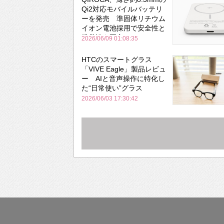
Qi2対応モバイルバッテリ
ーを発売 準固体リチウム
イオン電池採用で安全性と
携帯性を両立
2026/06/09 01:08:35
HTCのスマートグラス
「VIVE Eagle」製品レビュ
ー AIと音声操作に特化し
た“日常使い”グラス
2026/06/03 17:30:42