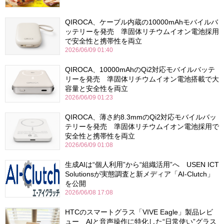
QIROCA、ケーブル内蔵の10000mAhモバイルバ
ッテリーを発売 準固体リチウムイオン電池採用
で安全性と携帯性を両立
2026/06/09 01:40
QIROCA、10000mAhのQi2対応モバイルバッテ
リーを発売 準固体リチウムイオン電池搭載で大
容量と安全性を両立
2026/06/09 01:23
QIROCA、薄さ約8.3mmのQi2対応モバイルバッ
テリーを発売 準固体リチウムイオン電池採用で
安全性と携帯性を両立
2026/06/09 01:08
生成AIは“個人利用”から“組織活用”へ USEN ICT
Solutionsが実態調査と新メディア「AI-Clutch」
を公開
2026/06/08 17:08
HTCのスマートグラス「VIVE Eagle」製品レビ
ュー AIと音声操作に特化した“日常使い”グラス