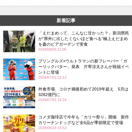
新着記事
「えだまめって、こんなに甘かった？」新潟県民
が“県外に出したくないほど食べる”極上えだまめ
を森のビアガーデンで実食
2026/08/05 11:06
プリングルズ×ウルトラマンの新フレーバー「ガ
ーリックバター」発表 片寄涼太さんが祝福イベ
ントに登場
2026/07/01 22:12
外食市場、コロナ禍後初めて2019年超え 5月は
3282億円に
2026/07/01 16:24
コメダ珈琲店で今年も「カリー祭り」開催 新作
カリーナンドッグなど全6品が季節限定で登場
2026/06/16 15:52