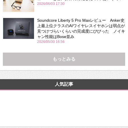
2026/06/03 17:30
Soundcore Liberty 5 Pro Maxレビュー Anker史
上最上位クラスのAIワイヤレスイヤホンは弱点が
見つけづらいくらいの完成度にびびった ノイキ
ャン性能はBose並み
2026/05/30 16:56
もっとみる
人気記事