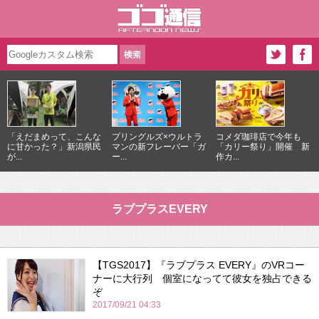
「えだまめって、こんな
プリングルズ×ウルトラ
コメダ珈琲店で今年も
に甘かった？」新潟県民
マンの新フレーバー「ガ
「カリー祭り」開催 新
が...
ー...
作カ...
ラブプラスEVERY
【TGS2017】『ラブプラス EVERY』のVRコー
ナーに大行列 個室になってて彼女を独占できる
ぞ
2017/09/21 04:33