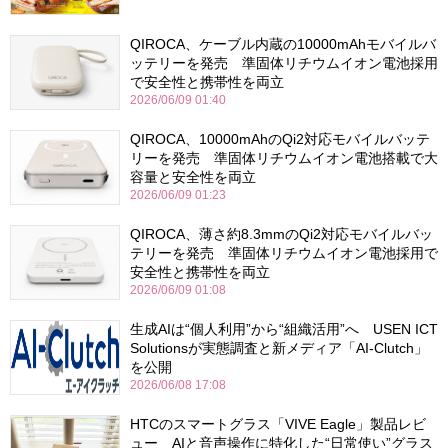
QIROCA、ケーブル内蔵の10000mAhモバイルバ
ッテリーを発売 準固体リチウムイオン電池採用
で安全性と携帯性を両立
2026/06/09 01:40
QIROCA、10000mAhのQi2対応モバイルバッテ
リーを発売 準固体リチウムイオン電池搭載で大
容量と安全性を両立
2026/06/09 01:23
QIROCA、薄さ約8.3mmのQi2対応モバイルバッ
テリーを発売 準固体リチウムイオン電池採用で
安全性と携帯性を両立
2026/06/09 01:08
生成AIは“個人利用”から“組織活用”へ USEN ICT
Solutionsが実態調査と新メディア「AI-Clutch」
を公開
2026/06/08 17:08
HTCのスマートグラス「VIVE Eagle」製品レビ
ュー AIと音声操作に特化した“日常使い”グラス