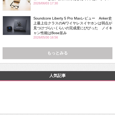
2026/06/03 17:30
Soundcore Liberty 5 Pro Maxレビュー Anker史
上最上位クラスのAIワイヤレスイヤホンは弱点が
見つけづらいくらいの完成度にびびった ノイキ
ャン性能はBose並み
2026/05/30 16:56
もっとみる
人気記事