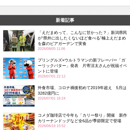
新着記事
「えだまめって、こんなに甘かった？」新潟県民
が“県外に出したくないほど食べる”極上えだまめ
を森のビアガーデンで実食
2026/08/05 11:06
プリングルズ×ウルトラマンの新フレーバー「ガ
ーリックバター」発表 片寄涼太さんが祝福イベ
ントに登場
2026/07/01 22:12
外食市場、コロナ禍後初めて2019年超え 5月は
3282億円に
2026/07/01 16:24
コメダ珈琲店で今年も「カリー祭り」開催 新作
カリーナンドッグなど全6品が季節限定で登場
2026/06/16 15:52