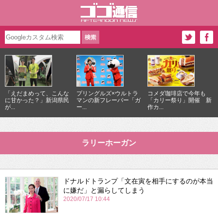
「えだまめって、こんな
プリングルズ×ウルトラ
コメダ珈琲店で今年も
に甘かった？」新潟県民
マンの新フレーバー「ガ
「カリー祭り」開催 新
が...
ー...
作カ...
ラリーホーガン
ドナルドトランプ「文在寅を相手にするのが本当
に嫌だ」と漏らしてしまう
2020/07/17 10:44