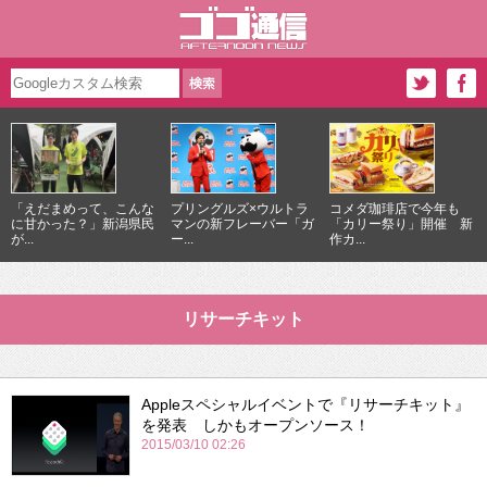
「えだまめって、こんな
プリングルズ×ウルトラ
コメダ珈琲店で今年も
に甘かった？」新潟県民
マンの新フレーバー「ガ
「カリー祭り」開催 新
が...
ー...
作カ...
リサーチキット
Appleスペシャルイベントで『リサーチキット』
を発表 しかもオープンソース！
2015/03/10 02:26