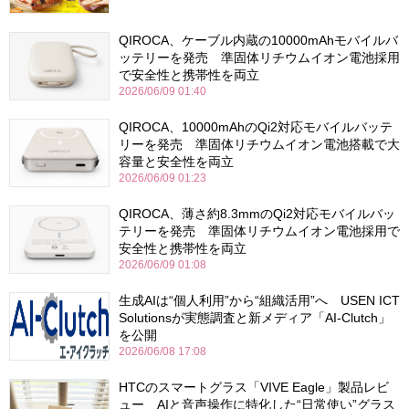
QIROCA、ケーブル内蔵の10000mAhモバイルバ
ッテリーを発売 準固体リチウムイオン電池採用
で安全性と携帯性を両立
2026/06/09 01:40
QIROCA、10000mAhのQi2対応モバイルバッテ
リーを発売 準固体リチウムイオン電池搭載で大
容量と安全性を両立
2026/06/09 01:23
QIROCA、薄さ約8.3mmのQi2対応モバイルバッ
テリーを発売 準固体リチウムイオン電池採用で
安全性と携帯性を両立
2026/06/09 01:08
生成AIは“個人利用”から“組織活用”へ USEN ICT
Solutionsが実態調査と新メディア「AI-Clutch」
を公開
2026/06/08 17:08
HTCのスマートグラス「VIVE Eagle」製品レビ
ュー AIと音声操作に特化した“日常使い”グラス