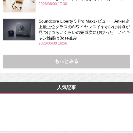
2026/06/03 17:30
Soundcore Liberty 5 Pro Maxレビュー Anker史
上最上位クラスのAIワイヤレスイヤホンは弱点が
見つけづらいくらいの完成度にびびった ノイキ
ャン性能はBose並み
2026/05/30 16:56
もっとみる
人気記事