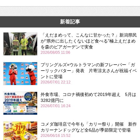
新着記事
「えだまめって、こんなに甘かった？」新潟県民
が“県外に出したくないほど食べる”極上えだまめ
を森のビアガーデンで実食
2026/08/05 11:06
プリングルズ×ウルトラマンの新フレーバー「ガ
ーリックバター」発表 片寄涼太さんが祝福イベ
ントに登場
2026/07/01 22:12
外食市場、コロナ禍後初めて2019年超え 5月は
3282億円に
2026/07/01 16:24
コメダ珈琲店で今年も「カリー祭り」開催 新作
カリーナンドッグなど全6品が季節限定で登場
2026/06/16 15:52