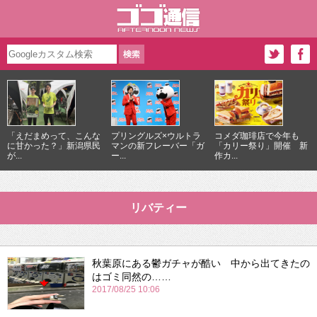
「えだまめって、こんな
プリングルズ×ウルトラ
コメダ珈琲店で今年も
に甘かった？」新潟県民
マンの新フレーバー「ガ
「カリー祭り」開催 新
が...
ー...
作カ...
リバティー
秋葉原にある鬱ガチャが酷い 中から出てきたの
はゴミ同然の……
2017/08/25 10:06