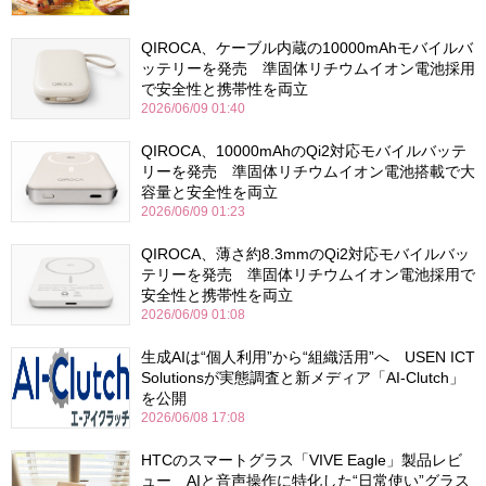
QIROCA、ケーブル内蔵の10000mAhモバイルバ
ッテリーを発売 準固体リチウムイオン電池採用
で安全性と携帯性を両立
2026/06/09 01:40
QIROCA、10000mAhのQi2対応モバイルバッテ
リーを発売 準固体リチウムイオン電池搭載で大
容量と安全性を両立
2026/06/09 01:23
QIROCA、薄さ約8.3mmのQi2対応モバイルバッ
テリーを発売 準固体リチウムイオン電池採用で
安全性と携帯性を両立
2026/06/09 01:08
生成AIは“個人利用”から“組織活用”へ USEN ICT
Solutionsが実態調査と新メディア「AI-Clutch」
を公開
2026/06/08 17:08
HTCのスマートグラス「VIVE Eagle」製品レビ
ュー AIと音声操作に特化した“日常使い”グラス