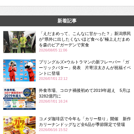
新着記事
「えだまめって、こんなに甘かった？」新潟県民
が“県外に出したくないほど食べる”極上えだまめ
を森のビアガーデンで実食
2026/08/05 11:06
プリングルズ×ウルトラマンの新フレーバー「ガ
ーリックバター」発表 片寄涼太さんが祝福イベ
ントに登場
2026/07/01 22:12
外食市場、コロナ禍後初めて2019年超え 5月は
3282億円に
2026/07/01 16:24
コメダ珈琲店で今年も「カリー祭り」開催 新作
カリーナンドッグなど全6品が季節限定で登場
2026/06/16 15:52