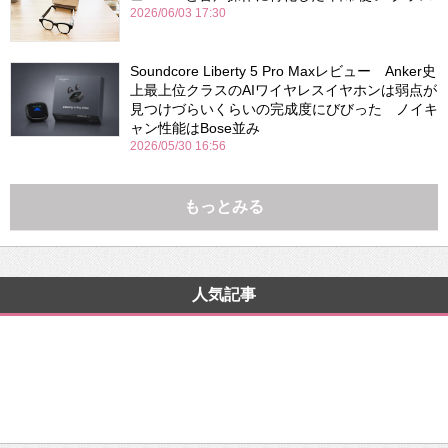
2026/06/03 17:30
Soundcore Liberty 5 Pro Maxレビュー Anker史
上最上位クラスのAIワイヤレスイヤホンは弱点が
見つけづらいくらいの完成度にびびった ノイキ
ャン性能はBose並み
2026/05/30 16:56
もっとみる
人気記事