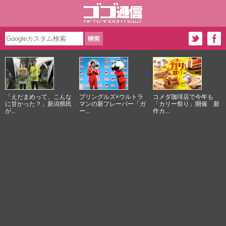
「えだまめって、こんな
プリングルズ×ウルトラ
コメダ珈琲店で今年も
に甘かった？」新潟県民
マンの新フレーバー「ガ
「カリー祭り」開催 新
が...
ー...
作カ...