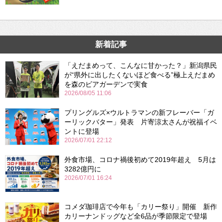
新着記事
「えだまめって、こんなに甘かった？」新潟県民
が“県外に出したくないほど食べる”極上えだまめ
を森のビアガーデンで実食
2026/08/05 11:06
プリングルズ×ウルトラマンの新フレーバー「ガ
ーリックバター」発表 片寄涼太さんが祝福イベ
ントに登場
2026/07/01 22:12
外食市場、コロナ禍後初めて2019年超え 5月は
3282億円に
2026/07/01 16:24
コメダ珈琲店で今年も「カリー祭り」開催 新作
カリーナンドッグなど全6品が季節限定で登場