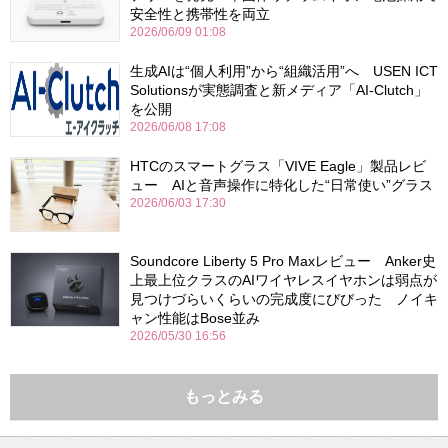
安全性と携帯性を両立
2026/06/09 01:08
生成AIは“個人利用”から“組織活用”へ USEN ICT
Solutionsが実態調査と新メディア「AI-Clutch」
を公開
2026/06/08 17:08
HTCのスマートグラス「VIVE Eagle」製品レビ
ュー AIと音声操作に特化した“日常使い”グラス
2026/06/03 17:30
Soundcore Liberty 5 Pro Maxレビュー Anker史
上最上位クラスのAIワイヤレスイヤホンは弱点が
見つけづらいくらいの完成度にびびった ノイキ
ャン性能はBose並み
2026/05/30 16:56
もっとみる