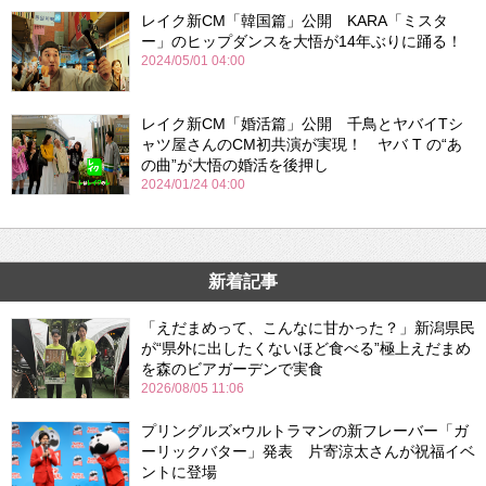
レイク新CM「韓国篇」公開 KARA「ミスタ
ー」のヒップダンスを大悟が14年ぶりに踊る！
2024/05/01 04:00
レイク新CM「婚活篇」公開 千鳥とヤバイTシ
ャツ屋さんのCM初共演が実現！ ヤバ T の“あ
の曲”が大悟の婚活を後押し
2024/01/24 04:00
新着記事
「えだまめって、こんなに甘かった？」新潟県民
が“県外に出したくないほど食べる”極上えだまめ
を森のビアガーデンで実食
2026/08/05 11:06
プリングルズ×ウルトラマンの新フレーバー「ガ
ーリックバター」発表 片寄涼太さんが祝福イベ
ントに登場