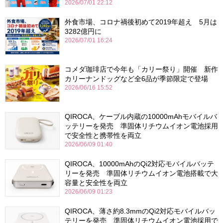
2026/07/01 22:12
外食市場、コロナ禍後初めて2019年超え 5月は
3282億円に
2026/07/01 16:24
コメダ珈琲店で今年も「カリー祭り」開催 新作
カリーナンドッグなど全6品が季節限定で登場
2026/06/16 15:52
QIROCA、ケーブル内蔵の10000mAhモバイルバ
ッテリーを発売 準固体リチウムイオン電池採用
で安全性と携帯性を両立
2026/06/09 01:40
QIROCA、10000mAhのQi2対応モバイルバッテ
リーを発売 準固体リチウムイオン電池搭載で大
容量と安全性を両立
2026/06/09 01:23
QIROCA、薄さ約8.3mmのQi2対応モバイルバッ
テリーを発売 準固体リチウムイオン電池採用で