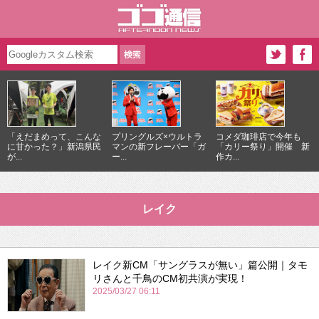
「えだまめって、こんな
プリングルズ×ウルトラ
コメダ珈琲店で今年も
に甘かった？」新潟県民
マンの新フレーバー「ガ
「カリー祭り」開催 新
が...
ー...
作カ...
レイク
レイク新CM「サングラスが無い」篇公開｜タモ
リさんと千鳥のCM初共演が実現！
2025/03/27 06:11